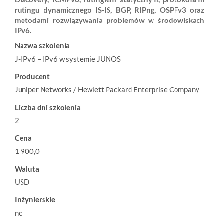
rutingu dynamicznego IS-IS, BGP, RIPng, OSPFv3 oraz
metodami rozwiązywania problemów w środowiskach
IPv6.
Nazwa szkolenia
J-IPv6 – IPv6 w systemie JUNOS
Producent
Juniper Networks / Hewlett Packard Enterprise Company
Liczba dni szkolenia
2
Cena
1 900,0
Waluta
USD
Inżynierskie
no