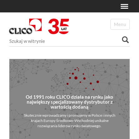
Toggle
N
a
Toggle navi
v
i
Szukaj
g
a
Wyszukiwanie Zaawansowane...
t
i
o
n
Od 1991 roku CLICO działa na rynku jako
największy specjalizowany dystrybutor z
wartością dodaną
Skutecznie wprowadzamy i promujemy w Polsce i innych
krajach Europy Środkowo-Wschodniej unikalne
rozwiązania liderów rynku światowego.