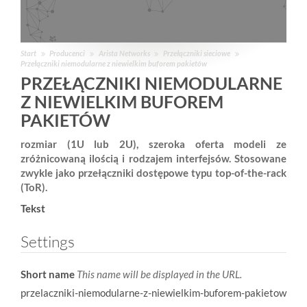
Start
Producenci
Arista Networks
Przełączniki sieciowe
Przełączniki niemodularne z niewielkim buforem pakietów
PRZEŁĄCZNIKI NIEMODULARNE
Z NIEWIELKIM BUFOREM
PAKIETÓW
rozmiar (1U lub 2U), szeroka oferta modeli ze
zróżnicowaną ilością i rodzajem interfejsów. Stosowane
zwykle jako przełączniki dostępowe typu top-of-the-rack
(ToR).
Tekst
Settings
Short name
This name will be displayed in the URL.
przelaczniki-niemodularne-z-niewielkim-buforem-pakietow