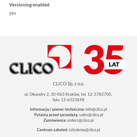
Versioning enabled
yes
CLICO Sp. z o.o.
ul. Oleandry 2, 30-063 Kraków, tel. 12-3783700,
faks 12-6323698
Informacje i pomoc techniczna:
info@clico.pl
Pytania przed sprzedażą:
sales@clico.pl
Zamówienia:
orders@clico.pl
Centrum szkoleń:
szkolenia@clico.pl