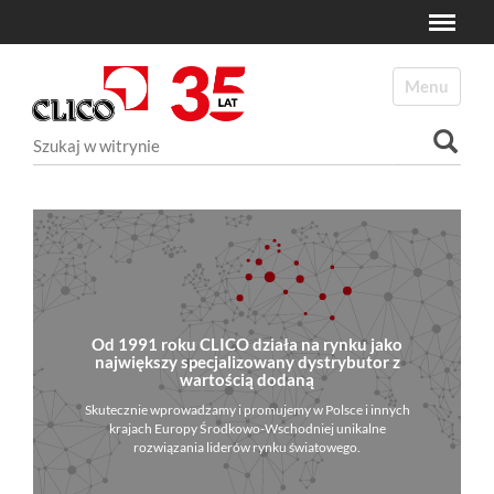
Toggle
N
a
Toggle navi
v
i
Szukaj
g
a
Wyszukiwanie Zaawansowane...
t
i
o
n
Od 1991 roku CLICO działa na rynku jako
największy specjalizowany dystrybutor z
wartością dodaną
Skutecznie wprowadzamy i promujemy w Polsce i innych
krajach Europy Środkowo-Wschodniej unikalne
rozwiązania liderów rynku światowego.