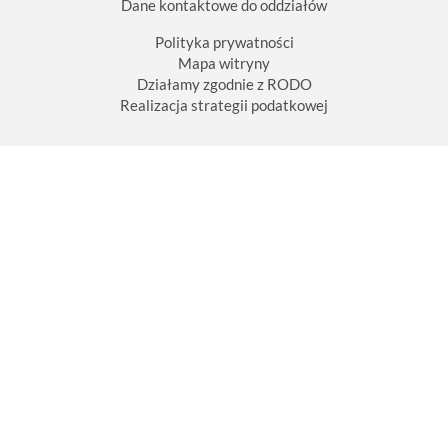
n
Dane kontaktowe do oddziałów
y
m
Polityka prywatności
r
Mapa witryny
o
z
Działamy zgodnie z RODO
m
Realizacja strategii podatkowej
i
a
r
z
e
.
.
.