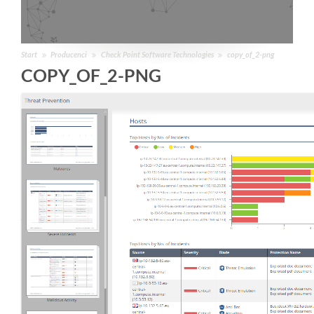
Start
Producenci
Check Point Software Technologies
copy_of_2-png
COPY_OF_2-PNG