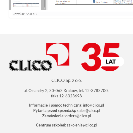
K
Rozmiar: 56.0 KB
l
i
k
n
i
j
a
b
y
z
o
b
a
c
CLICO Sp. z o.o.
z
y
ć
ul. Oleandry 2, 30-063 Kraków, tel. 12-3783700,
o
faks 12-6323698
b
r
Informacje i pomoc techniczna:
info@clico.pl
a
Pytania przed sprzedażą:
sales@clico.pl
z
Zamówienia:
orders@clico.pl
w
p
Centrum szkoleń:
szkolenia@clico.pl
e
ł