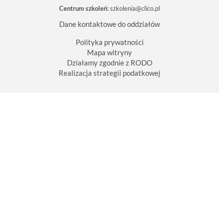
p
Centrum szkoleń:
szkolenia@clico.pl
e
ł
n
Dane kontaktowe do oddziałów
y
m
Polityka prywatności
r
Mapa witryny
o
z
Działamy zgodnie z RODO
m
Realizacja strategii podatkowej
i
a
r
z
e
.
.
.