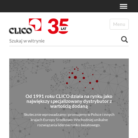
Toggle
N
a
Toggle navi
v
i
Szukaj
g
a
Wyszukiwanie Zaawansowane...
t
i
o
n
Od 1991 roku CLICO działa na rynku jako
największy specjalizowany dystrybutor z
wartością dodaną
Skutecznie wprowadzamy i promujemy w Polsce i innych
krajach Europy Środkowo-Wschodniej unikalne
rozwiązania liderów rynku światowego.