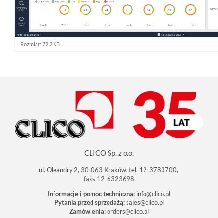
K
Rozmiar: 72.2 KB
l
i
k
n
i
j
a
b
y
z
o
b
a
c
CLICO Sp. z o.o.
z
y
ć
ul. Oleandry 2, 30-063 Kraków, tel. 12-3783700,
o
faks 12-6323698
b
r
Informacje i pomoc techniczna:
info@clico.pl
a
Pytania przed sprzedażą:
sales@clico.pl
z
Zamówienia:
orders@clico.pl
w