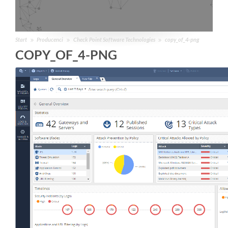
Start
Producenci
Check Point Software Technologies
copy_of_4-png
COPY_OF_4-PNG