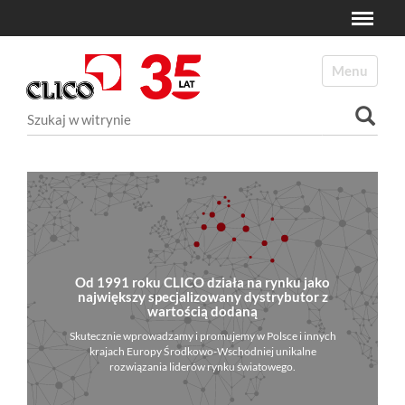
Toggle
N
a
Toggle navi
v
i
Szukaj
g
a
Wyszukiwanie Zaawansowane...
t
i
o
n
Od 1991 roku CLICO działa na rynku jako
największy specjalizowany dystrybutor z
wartością dodaną
Skutecznie wprowadzamy i promujemy w Polsce i innych
krajach Europy Środkowo-Wschodniej unikalne
rozwiązania liderów rynku światowego.