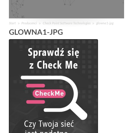
Start
Producenci
Check Point Software Technologies
glowna1-jpg
GLOWNA1-JPG