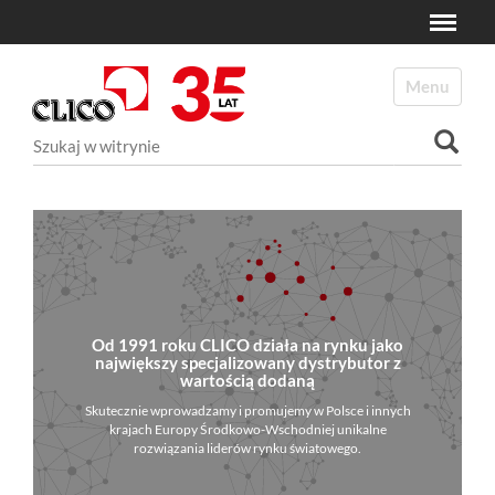
Toggle
N
a
Toggle navi
v
i
Szukaj
g
a
Wyszukiwanie Zaawansowane...
t
i
o
n
Od 1991 roku CLICO działa na rynku jako
największy specjalizowany dystrybutor z
wartością dodaną
Skutecznie wprowadzamy i promujemy w Polsce i innych
krajach Europy Środkowo-Wschodniej unikalne
rozwiązania liderów rynku światowego.