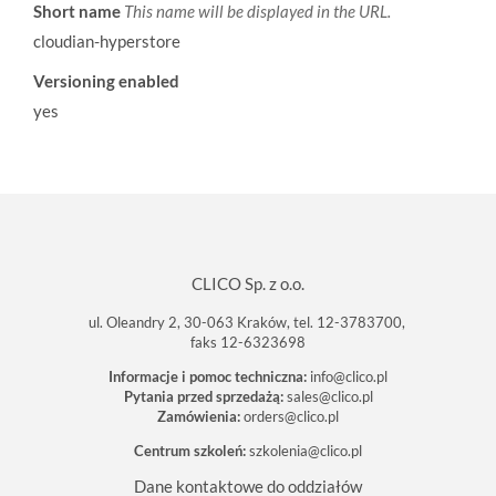
Short name
This name will be displayed in the URL.
cloudian-hyperstore
Versioning enabled
yes
CLICO Sp. z o.o.
ul. Oleandry 2, 30-063 Kraków, tel. 12-3783700,
faks 12-6323698
Informacje i pomoc techniczna:
info@clico.pl
Pytania przed sprzedażą:
sales@clico.pl
Zamówienia:
orders@clico.pl
Centrum szkoleń:
szkolenia@clico.pl
Dane kontaktowe do oddziałów