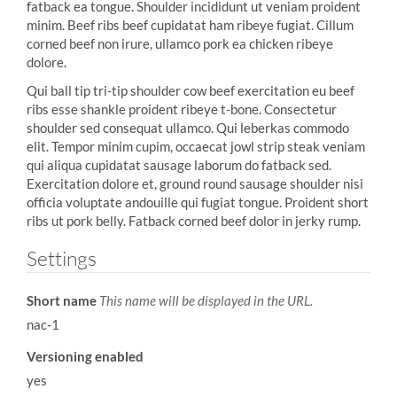
fatback ea tongue. Shoulder incididunt ut veniam proident
minim. Beef ribs beef cupidatat ham ribeye fugiat. Cillum
corned beef non irure, ullamco pork ea chicken ribeye
dolore.
Qui ball tip tri-tip shoulder cow beef exercitation eu beef
ribs esse shankle proident ribeye t-bone. Consectetur
shoulder sed consequat ullamco. Qui leberkas commodo
elit. Tempor minim cupim, occaecat jowl strip steak veniam
qui aliqua cupidatat sausage laborum do fatback sed.
Exercitation dolore et, ground round sausage shoulder nisi
officia voluptate andouille qui fugiat tongue. Proident short
ribs ut pork belly. Fatback corned beef dolor in jerky rump.
Settings
Short name
This name will be displayed in the URL.
nac-1
Versioning enabled
yes