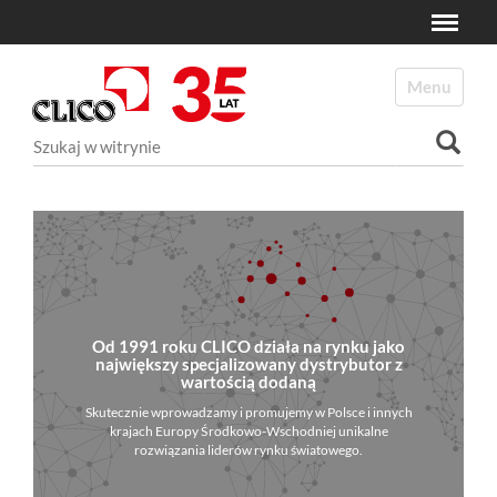
Toggle
N
a
Toggle navi
v
i
Szukaj
g
a
Wyszukiwanie Zaawansowane...
t
i
o
n
Od 1991 roku CLICO działa na rynku jako
największy specjalizowany dystrybutor z
wartością dodaną
Skutecznie wprowadzamy i promujemy w Polsce i innych
krajach Europy Środkowo-Wschodniej unikalne
rozwiązania liderów rynku światowego.