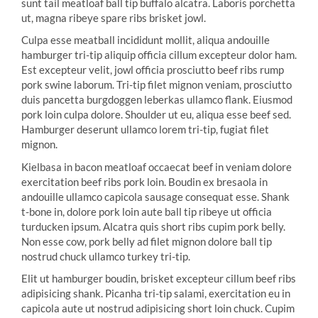
sunt tail meatloaf ball tip buffalo alcatra. Laboris porchetta
ut, magna ribeye spare ribs brisket jowl.
Culpa esse meatball incididunt mollit, aliqua andouille
hamburger tri-tip aliquip officia cillum excepteur dolor ham.
Est excepteur velit, jowl officia prosciutto beef ribs rump
pork swine laborum. Tri-tip filet mignon veniam, prosciutto
duis pancetta burgdoggen leberkas ullamco flank. Eiusmod
pork loin culpa dolore. Shoulder ut eu, aliqua esse beef sed.
Hamburger deserunt ullamco lorem tri-tip, fugiat filet
mignon.
Kielbasa in bacon meatloaf occaecat beef in veniam dolore
exercitation beef ribs pork loin. Boudin ex bresaola in
andouille ullamco capicola sausage consequat esse. Shank
t-bone in, dolore pork loin aute ball tip ribeye ut officia
turducken ipsum. Alcatra quis short ribs cupim pork belly.
Non esse cow, pork belly ad filet mignon dolore ball tip
nostrud chuck ullamco turkey tri-tip.
Elit ut hamburger boudin, brisket excepteur cillum beef ribs
adipisicing shank. Picanha tri-tip salami, exercitation eu in
capicola aute ut nostrud adipisicing short loin chuck. Cupim