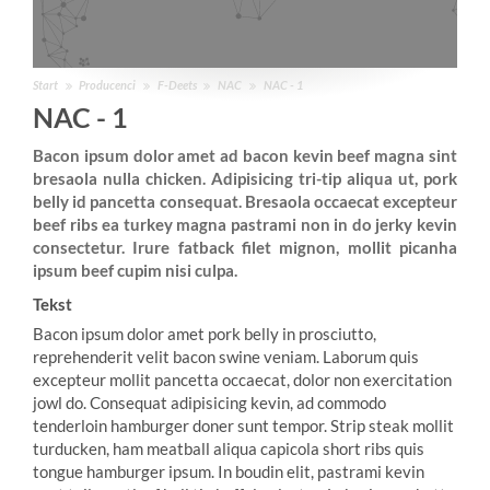
Start
Producenci
F-Deets
NAC
NAC - 1
NAC - 1
Bacon ipsum dolor amet ad bacon kevin beef magna sint
bresaola nulla chicken. Adipisicing tri-tip aliqua ut, pork
belly id pancetta consequat. Bresaola occaecat excepteur
beef ribs ea turkey magna pastrami non in do jerky kevin
consectetur. Irure fatback filet mignon, mollit picanha
ipsum beef cupim nisi culpa.
Tekst
Bacon ipsum dolor amet pork belly in prosciutto,
reprehenderit velit bacon swine veniam. Laborum quis
excepteur mollit pancetta occaecat, dolor non exercitation
jowl do. Consequat adipisicing kevin, ad commodo
tenderloin hamburger doner sunt tempor. Strip steak mollit
turducken, ham meatball aliqua capicola short ribs quis
tongue hamburger ipsum. In boudin elit, pastrami kevin