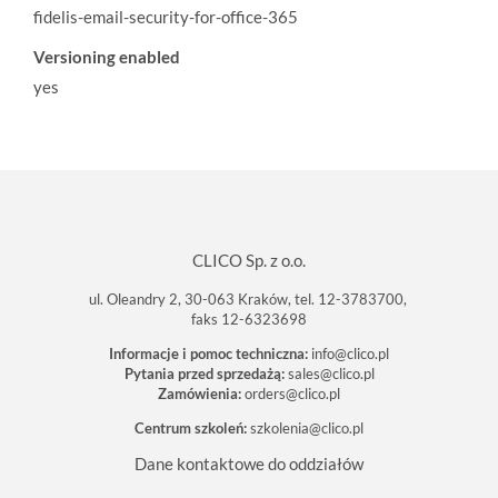
fidelis-email-security-for-office-365
Versioning enabled
yes
CLICO Sp. z o.o.
ul. Oleandry 2, 30-063 Kraków, tel. 12-3783700,
faks 12-6323698
Informacje i pomoc techniczna:
info@clico.pl
Pytania przed sprzedażą:
sales@clico.pl
Zamówienia:
orders@clico.pl
Centrum szkoleń:
szkolenia@clico.pl
Dane kontaktowe do oddziałów