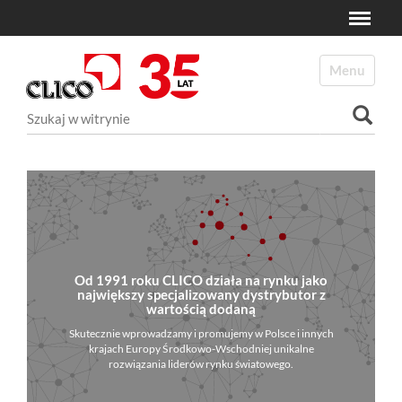
Toggle
N
a
Toggle navi
v
i
Szukaj
g
a
Wyszukiwanie Zaawansowane...
t
i
o
n
Od 1991 roku CLICO działa na rynku jako
największy specjalizowany dystrybutor z
wartością dodaną
Skutecznie wprowadzamy i promujemy w Polsce i innych
krajach Europy Środkowo-Wschodniej unikalne
rozwiązania liderów rynku światowego.