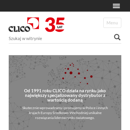
Toggle
N
a
Toggle navi
v
i
Szukaj
g
a
Wyszukiwanie Zaawansowane...
t
i
o
n
Od 1991 roku CLICO działa na rynku jako
największy specjalizowany dystrybutor z
wartością dodaną
Skutecznie wprowadzamy i promujemy w Polsce i innych
krajach Europy Środkowo-Wschodniej unikalne
rozwiązania liderów rynku światowego.