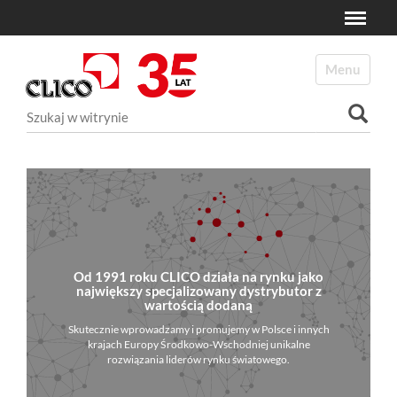
Toggle
N
a
Toggle navi
v
i
Szukaj
g
a
Wyszukiwanie Zaawansowane...
t
i
o
n
Od 1991 roku CLICO działa na rynku jako
największy specjalizowany dystrybutor z
wartością dodaną
Skutecznie wprowadzamy i promujemy w Polsce i innych
krajach Europy Środkowo-Wschodniej unikalne
rozwiązania liderów rynku światowego.