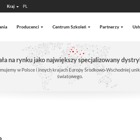
Kraj
PL
ania
Producenci
Centrum Szkoleń
Partnerzy
Usł
ła na rynku jako największy specjalizowany dystry
mujemy w Polsce i innych krajach Europy Środkowo-Wschodniej unika
światowego.
2