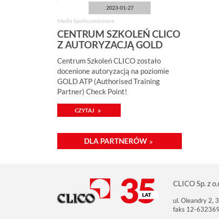
2023-01-27
Media Społecznościowe
CENTRUM SZKOLEŃ CLICO
Z AUTORYZACJĄ GOLD
ATP CHECK POINT!
Centrum Szkoleń CLICO zostało
docenione autoryzacją na poziomie
GOLD ATP (Authorised Training
Partner) Check Point!
CZYTAJ
DLA PARTNERÓW
CLICO Sp. z o.
ul. Oleandry 2,
faks 12-63236