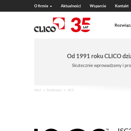
O firmie
Aktualności
Wsparcie
Kontakt
N
a
Rozwiąz
v
i
g
a
t
Od 1991 roku CLICO dzia
i
o
Skutecznie wprowadzamy i pro
n
J
Start
Producenci
ISC2
e
s
t
e
ś
w
ISC