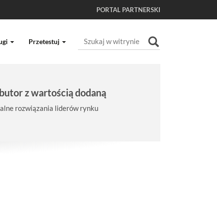
PORTAL PARTNERSKI
Szukaj
ugi
Przetestuj
Wyszukiwanie Zaawansowane...
butor z wartością dodaną
lne rozwiązania liderów rynku