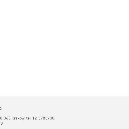
o.
 30-063 Kraków, tel. 12-3783700,
98