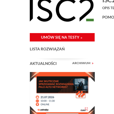
:
OPIS T
POMOC
UMÓW SIĘ NA TESTY
LISTA ROZWIĄZAŃ
AKTUALNOŚCI
ARCHIWUM