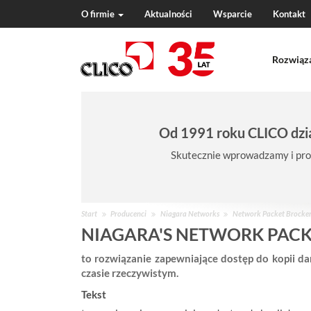
O firmie
Aktualności
Wsparcie
Kontakt
N
a
Rozwiąz
v
i
g
a
t
Od 1991 roku CLICO dzia
i
o
Skutecznie wprowadzamy i pro
n
J
Start
Producenci
Niagara Networks
Network Packet Brocke
e
NIAGARA'S NETWORK PACK
s
to rozwiązanie zapewniające dostęp do kopii d
t
czasie rzeczywistym.
e
ś
Tekst
w