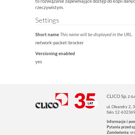
to rozwiązanie zapewniające dostęp do kopii dany
:
rzeczywistym.
Settings
Short name
This name will be displayed in the URL.
network-packet-brocker
Versioning enabled
yes
CLICO Sp. z o.
ul. Oleandry 2,
faks 12-63236
Informacje i po
Pytania przed s
Zamówienia:
or