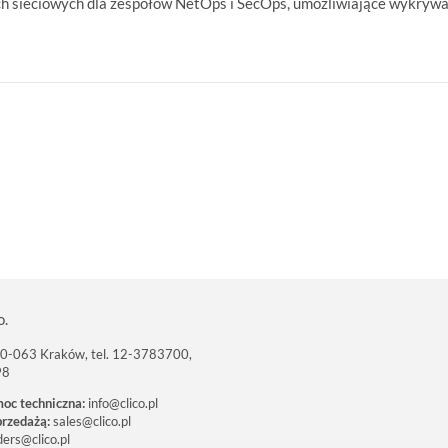
ch sieciowych dla zespołów NetOps i SecOps, umożliwiające wykrywan
o.
 30-063 Kraków, tel. 12-3783700,
98
moc techniczna:
info@clico.pl
przedażą:
sales@clico.pl
ders@clico.pl