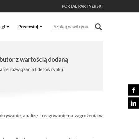
PORTAL PARTNERSKI
Szukaj
ugi
Przetestuj
Wyszukiwanie Zaawansowane...
butor z wartością dodaną
lne rozwiązania liderów rynku
krywanie, analizę i reagowanie na zagrożenia w