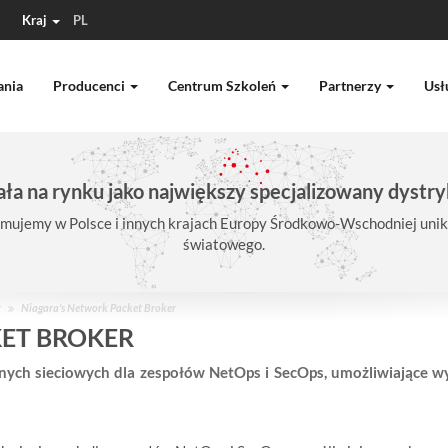
Kraj
PL
ania
Producenci
Centrum Szkoleń
Partnerzy
Usł
ła na rynku jako największy specjalizowany dystry
mujemy w Polsce i innych krajach Europy Środkowo-Wschodniej unika
światowego.
r
Niagara's Network Packet Broker
ET BROKER
anych sieciowych dla zespołów NetOps i SecOps, umożliwiające wy