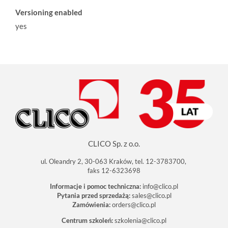
Versioning enabled
yes
CLICO Sp. z o.o.
ul. Oleandry 2, 30-063 Kraków, tel. 12-3783700,
faks 12-6323698
Informacje i pomoc techniczna:
info@clico.pl
Pytania przed sprzedażą:
sales@clico.pl
Zamówienia:
orders@clico.pl
Centrum szkoleń:
szkolenia@clico.pl