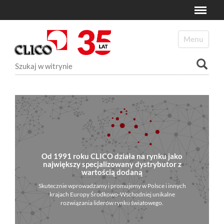
Toggle
N
a
Toggle navi
v
i
Szukaj
g
a
Wyszukiwanie Zaawansowane...
t
i
o
n
Od 1991 roku CLICO działa na rynku jako
największy specjalizowany dystrybutor z
wartością dodaną
Skutecznie wprowadzamy i promujemy w Polsce i innych
krajach Europy Środkowo-Wschodniej unikalne
rozwiązania liderów rynku światowego.