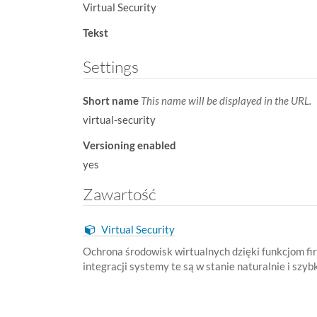
Virtual Security
w
:
Tekst
Settings
Short name
This name will be displayed in the URL.
virtual-security
Versioning enabled
yes
Zawartość
Virtual Security
Ochrona środowisk wirtualnych dzięki funkcjom firewalla NGFW działającego w integracji ze środowiskami wirtualnymi (m.in. ESX,
integracji systemy te są w stanie naturalnie i s