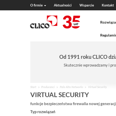
O firmie
Aktualności
Wsparcie
Kontakt
N
a
Rozwiąza
v
i
g
Regulamin
a
t
i
Od 1991 roku CLICO dzia
o
n
Skutecznie wprowadzamy i pro
J
Start
Producenci
Palo Alto Networks
Virtual Security
e
VIRTUAL SECURITY
s
funkcje bezpieczeństwa firewalla nowej generac
t
e
Typ rozwiązań
ś