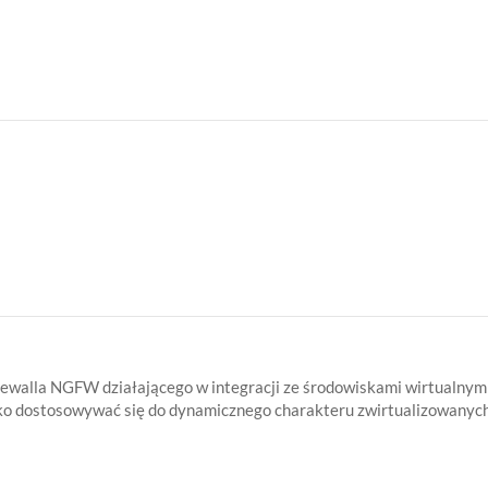
 NSX, Azure, AWS). Dzięki wbudowanej
zybko dostosowywać się do dynamicznego charakteru zwirtualizowanyc