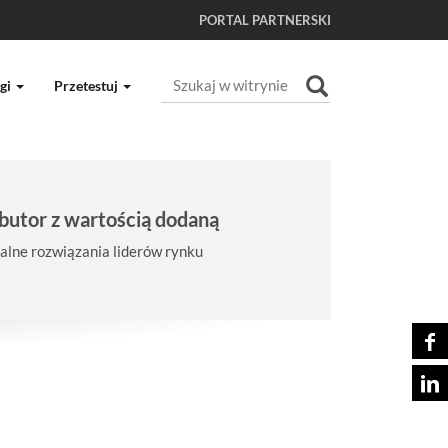
PORTAL PARTNERSKI
Szukaj
gi
Przetestuj
Wyszukiwanie Zaawansowane...
butor z wartością dodaną
lne rozwiązania liderów rynku