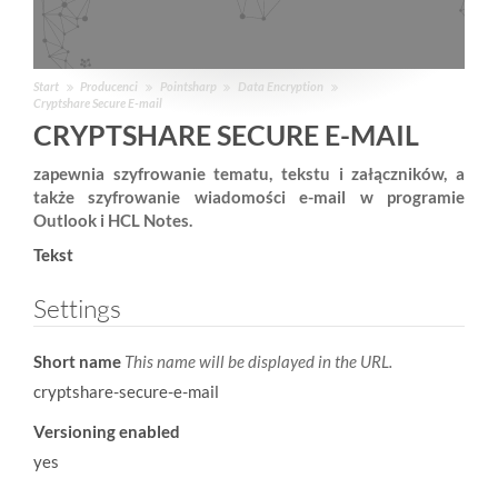
Start
Producenci
Pointsharp
Data Encryption
Cryptshare Secure E-mail
CRYPTSHARE SECURE E-MAIL
zapewnia szyfrowanie tematu, tekstu i załączników, a
także szyfrowanie wiadomości e-mail w programie
Outlook i HCL Notes.
Tekst
Settings
Short name
This name will be displayed in the URL.
cryptshare-secure-e-mail
Versioning enabled
yes