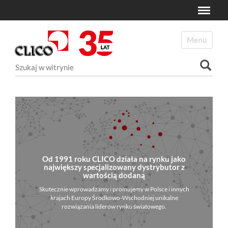
Toggle
N
a
Toggle navi
v
i
Szukaj
g
a
Wyszukiwanie Zaawansowane...
t
i
o
n
Od 1991 roku CLICO działa na rynku jako
największy specjalizowany dystrybutor z
wartością dodaną
Skutecznie wprowadzamy i promujemy w Polsce i innych
krajach Europy Środkowo-Wschodniej unikalne
rozwiązania liderów rynku światowego.