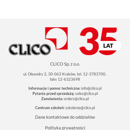
CLICO Sp. z o.o.
ul. Oleandry 2, 30-063 Kraków, tel. 12-3783700,
faks 12-6323698
Informacje i pomoc techniczna:
info@clico.pl
Pytania przed sprzedażą:
sales@clico.pl
Zamówienia:
orders@clico.pl
Centrum szkoleń:
szkolenia@clico.pl
Dane kontaktowe do oddziałów
Polityka prywatności