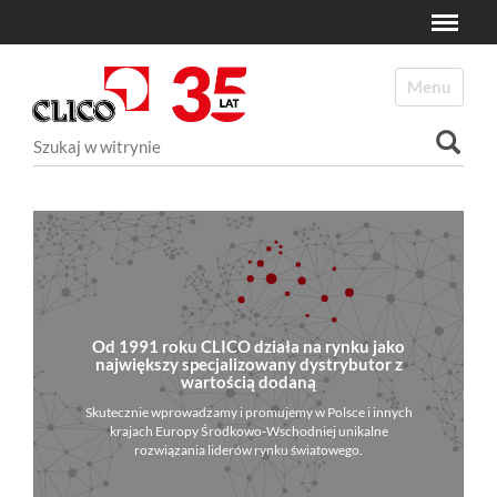
Toggle
N
a
Toggle navi
v
i
Szukaj
g
a
Wyszukiwanie Zaawansowane...
t
i
o
n
Od 1991 roku CLICO działa na rynku jako
największy specjalizowany dystrybutor z
wartością dodaną
Skutecznie wprowadzamy i promujemy w Polsce i innych
krajach Europy Środkowo-Wschodniej unikalne
rozwiązania liderów rynku światowego.