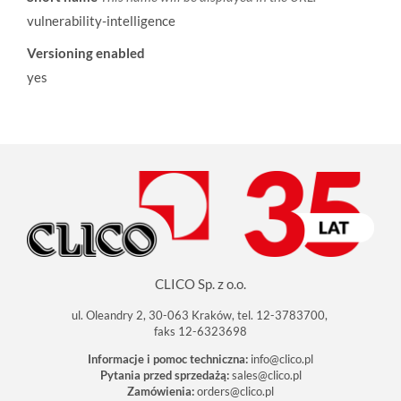
vulnerability-intelligence
Versioning enabled
yes
CLICO Sp. z o.o.
ul. Oleandry 2, 30-063 Kraków, tel. 12-3783700,
faks 12-6323698
Informacje i pomoc techniczna:
info@clico.pl
Pytania przed sprzedażą:
sales@clico.pl
Zamówienia:
orders@clico.pl