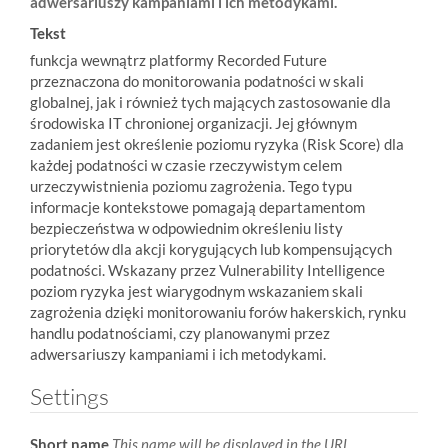
adwersariuszy kampaniami i ich metodykami.
Tekst
funkcja wewnątrz platformy Recorded Future
przeznaczona do monitorowania podatności w skali
globalnej, jak i również tych mających zastosowanie dla
środowiska IT chronionej organizacji. Jej głównym
zadaniem jest określenie poziomu ryzyka (Risk Score) dla
każdej podatności w czasie rzeczywistym celem
urzeczywistnienia poziomu zagrożenia. Tego typu
informacje kontekstowe pomagają departamentom
bezpieczeństwa w odpowiednim określeniu listy
priorytetów dla akcji korygujących lub kompensujących
podatności. Wskazany przez Vulnerability Intelligence
poziom ryzyka jest wiarygodnym wskazaniem skali
zagrożenia dzięki monitorowaniu forów hakerskich, rynku
handlu podatnościami, czy planowanymi przez
adwersariuszy kampaniami i ich metodykami.
Settings
Short name
This name will be displayed in the URL.