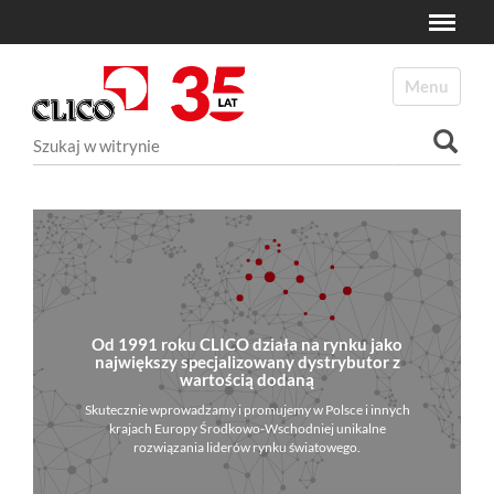
Toggle
N
a
Toggle navi
v
i
Szukaj
g
a
Wyszukiwanie Zaawansowane...
t
i
o
n
Od 1991 roku CLICO działa na rynku jako
największy specjalizowany dystrybutor z
wartością dodaną
Skutecznie wprowadzamy i promujemy w Polsce i innych
krajach Europy Środkowo-Wschodniej unikalne
rozwiązania liderów rynku światowego.