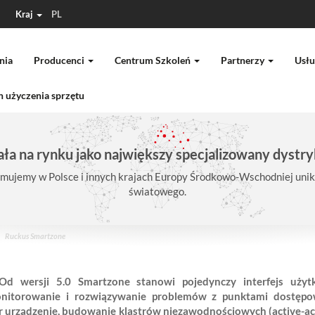
Kraj
PL
nia
Producenci
Centrum Szkoleń
Partnerzy
Usłu
 użyczenia sprzętu
ła na rynku jako największy specjalizowany dystry
mujemy w Polsce i innych krajach Europy Środkowo-Wschodniej unika
światowego.
Ruckus Smartzone
Od wersji 5.0 Smartzone stanowi pojedynczy interfejs uży
itorowanie i rozwiązywanie problemów z punktami dostępow
 urządzenie, budowanie klastrów niezawodnościowych (active-ac