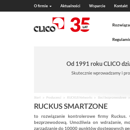
O firmie
Aktualności
Wsparcie
Kontakt
N
a
Rozwiąza
v
i
g
Regulamin
a
t
i
Od 1991 roku CLICO dzia
o
n
Skutecznie wprowadzamy i pro
J
Start
Producenci
RUCKUS Networks
Sieci bezprzewodowe
e
RUCKUS SMARTZONE
s
to rozwiązanie kontrolerowe firmy Ruckus. 
t
bezprzewodową. Umożliwia on wdrażanie, mon
e
zarządzanie do 10000 punktów dostępowych per
ś