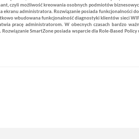
nant, czyli możliwość kreowania osobnych podmiotów biznesowy
ia ekranu administratora. Rozwiązanie posiada funkcjonalności d
datkowo wbudowana funkcjonalność diagnostyki klientów sieci WIF
ułatwia pracę administratorom. W obecnych czasach bardzo ważn
i. Rozwiązanie SmartZone posiada wsparcie dla Role-Based Policy