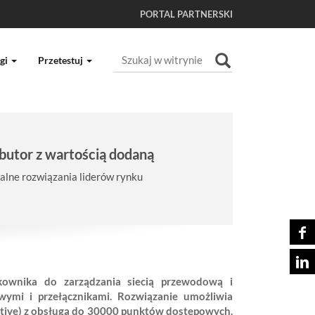
PORTAL PARTNERSKI
Szukaj
gi
Przetestuj
Wyszukiwanie Zaawansowane...
butor z wartością dodaną
lne rozwiązania liderów rynku
tkownika do zarządzania siecią przewodową i
ymi i przełącznikami. Rozwiązanie umożliwia
tive) z obsługą do 30000 punktów dostępowych.