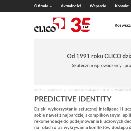
O firmie
Aktualności
Wsparcie
Kontakt
N
a
Rozwiąz
v
i
g
a
t
Od 1991 roku CLICO dzia
i
o
Skutecznie wprowadzamy i pro
n
J
Start
Producenci
SailPoint Technologies
IDM
Predictive I
e
PREDICTIVE IDENTITY
s
Dzięki wykorzystaniu sztucznej inteligencji i
t
sobie nawet z najbardziej skomplikowanymi aplik
e
rekomendacje do podejmowania kluczowych decyzj
ś
na rolach oraz wykrywania konfliktów dostępu 
w