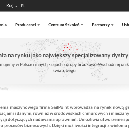
Kraj
PL
ania
Producenci
Centrum Szkoleń
Partnerzy
Usł
ła na rynku jako największy specjalizowany dystry
mujemy w Polsce i innych krajach Europy Środkowo-Wschodniej unika
światowego.
dentity
 uczenia maszynowego firma SailPoint wprowadza na rynek nową g
acjami i danymi, również w środowiskach chmurowych i mieszanych
i dotyczących nadawania uprawnień. Umożliwia utworzenie spójnej
do procesów biznesowych. Dzięki możliwości integracji z wielom