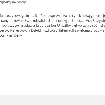
odporny na błędy.
zenia maszynowego firma SailPoint wprowadza na rynek nową generacj
i danymi, również w środowiskach chmurowych i mieszanych. Uczy się 
dotyczących nadawania uprawnień. Umożliwia utworzenie spójnej dla 
ocesów biznesowych. Dzięki możliwości integracji z wieloma produk
porny na błędy.
o.