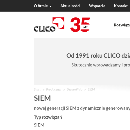
O firmie
Aktualności
Wsparcie
Kontakt
N
a
Rozwiąz
v
i
g
a
t
Od 1991 roku CLICO dzia
i
o
Skutecznie wprowadzamy i pro
n
J
Start
Producenci
SecureVisio
SIEM
e
SIEM
s
nowej generacji SIEM z dynamicznie generowanym
t
e
Typ rozwiązań
ś
SIEM
w