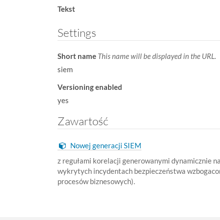
:
Tekst
Settings
Short name
This name will be displayed in the URL.
siem
Versioning enabled
yes
Zawartość
Nowej generacji SIEM
z regułami korelacji generowanymi dynamicznie n
wykrytych incydentach bezpieczeństwa wzbogacone
procesów biznesowych).