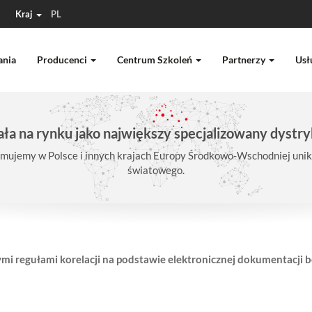
Kraj
PL
ania
Producenci
Centrum Szkoleń
Partnerzy
Usł
ła na rynku jako największy specjalizowany dystry
mujemy w Polsce i innych krajach Europy Środkowo-Wschodniej unika
światowego.
i regułami korelacji na podstawie elektronicznej dokumentacji 