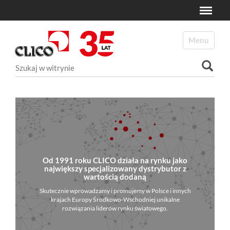
Toggle
N
a
Toggle navi
v
i
Szukaj
g
a
Wyszukiwanie Zaawansowane...
t
i
o
n
Od 1991 roku CLICO działa na rynku jako
największy specjalizowany dystrybutor z
wartością dodaną
Skutecznie wprowadzamy i promujemy w Polsce i innych
krajach Europy Środkowo-Wschodniej unikalne
rozwiązania liderów rynku światowego.