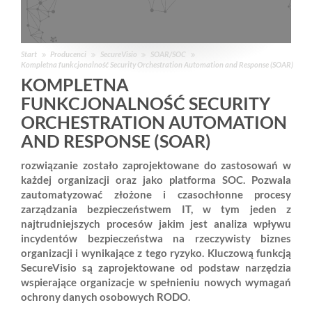
Start
Producenci
SecureVisio
SOAR/SOC
Kompletna funkcjonalność Security Orchestration Automation and Response (SOAR)
KOMPLETNA
FUNKCJONALNOŚĆ SECURITY
ORCHESTRATION AUTOMATION
AND RESPONSE (SOAR)
rozwiązanie zostało zaprojektowane do zastosowań w
każdej organizacji oraz jako platforma SOC. Pozwala
zautomatyzować złożone i czasochłonne procesy
zarządzania bezpieczeństwem IT, w tym jeden z
najtrudniejszych procesów jakim jest analiza wpływu
incydentów bezpieczeństwa na rzeczywisty biznes
organizacji i wynikające z tego ryzyko. Kluczową funkcją
SecureVisio są zaprojektowane od podstaw narzędzia
wspierające organizacje w spełnieniu nowych wymagań
ochrony danych osobowych RODO.