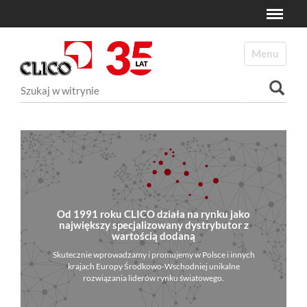
Toggle
N
a
Toggle navi
v
i
Szukaj
g
a
Wyszukiwanie Zaawansowane...
t
i
o
n
Od 1991 roku CLICO działa na rynku jako
największy specjalizowany dystrybutor z
wartością dodaną
Skutecznie wprowadzamy i promujemy w Polsce i innych
krajach Europy Środkowo-Wschodniej unikalne
rozwiązania liderów rynku światowego.