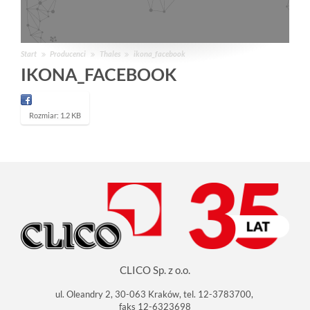
Start
Producenci
Thales
ikona_facebook
IKONA_FACEBOOK
K
Rozmiar: 1.2 KB
l
i
k
n
i
j
a
b
y
z
o
b
a
c
CLICO Sp. z o.o.
z
y
ć
ul. Oleandry 2, 30-063 Kraków, tel. 12-3783700,
o
faks 12-6323698