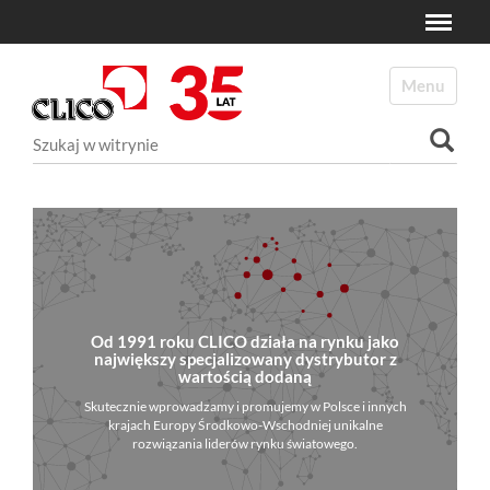
Toggle
N
a
Toggle navi
v
i
Szukaj
g
a
Wyszukiwanie Zaawansowane...
t
i
o
n
Od 1991 roku CLICO działa na rynku jako
największy specjalizowany dystrybutor z
wartością dodaną
Skutecznie wprowadzamy i promujemy w Polsce i innych
krajach Europy Środkowo-Wschodniej unikalne
rozwiązania liderów rynku światowego.