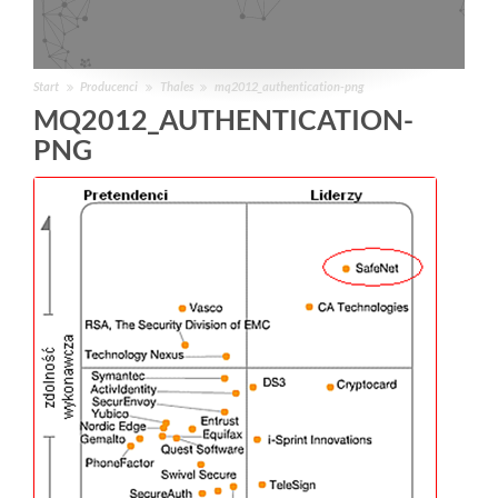
Start
Producenci
Thales
mq2012_authentication-png
MQ2012_AUTHENTICATION-
PNG