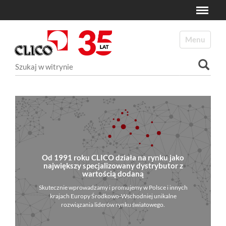
Toggle
N
a
Toggle navi
v
i
Szukaj
g
a
Wyszukiwanie Zaawansowane...
t
i
o
n
Od 1991 roku CLICO działa na rynku jako
największy specjalizowany dystrybutor z
wartością dodaną
Skutecznie wprowadzamy i promujemy w Polsce i innych
krajach Europy Środkowo-Wschodniej unikalne
rozwiązania liderów rynku światowego.