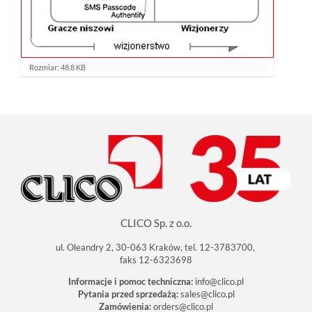
K
Rozmiar: 48.8 KB
l
i
k
n
i
j
a
b
y
z
o
b
a
c
CLICO Sp. z o.o.
z
y
ć
ul. Oleandry 2, 30-063 Kraków, tel. 12-3783700,
o
faks 12-6323698
b
r
Informacje i pomoc techniczna:
info@clico.pl
a
Pytania przed sprzedażą:
sales@clico.pl
z
Zamówienia:
orders@clico.pl
w