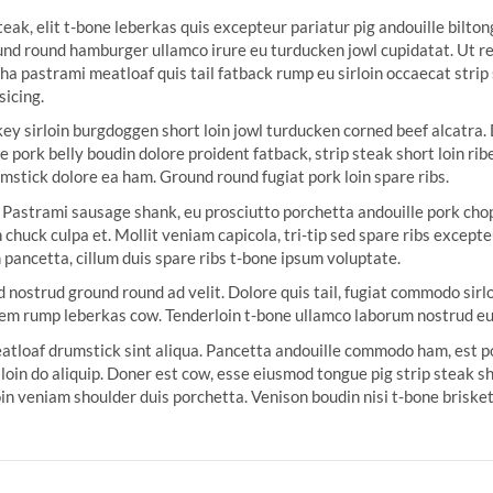
eak, elit t-bone leberkas quis excepteur pariatur pig andouille bilton
und round hamburger ullamco irure eu turducken jowl cupidatat. Ut re
ha pastrami meatloaf quis tail fatback rump eu sirloin occaecat strip
sicing.
urkey sirloin burgdoggen short loin jowl turducken corned beef alcatra
pork belly boudin dolore proident fatback, strip steak short loin ri
stick dolore ea ham. Ground round fugiat pork loin spare ribs.
 Pastrami sausage shank, eu prosciutto porchetta andouille pork chop 
n chuck culpa et. Mollit veniam capicola, tri-tip sed spare ribs except
m pancetta, cillum duis spare ribs t-bone ipsum voluptate.
 nostrud ground round ad velit. Dolore quis tail, fugiat commodo sirl
orem rump leberkas cow. Tenderloin t-bone ullamco laborum nostrud eu
meatloaf drumstick sint aliqua. Pancetta andouille commodo ham, est po
 loin do aliquip. Doner est cow, esse eiusmod tongue pig strip steak 
n veniam shoulder duis porchetta. Venison boudin nisi t-bone brisket 