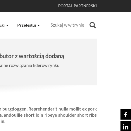
PORTAL PARTNERSKI
Szukaj
ugi
Przetestuj
Wyszukiwanie Zaawansowane...
butor z wartością dodaną
lne rozwiązania liderów rynku
n burgdoggen. Reprehenderit nulla mollit ex pork
, andouille short loin ribeye shoulder short ribs
in.