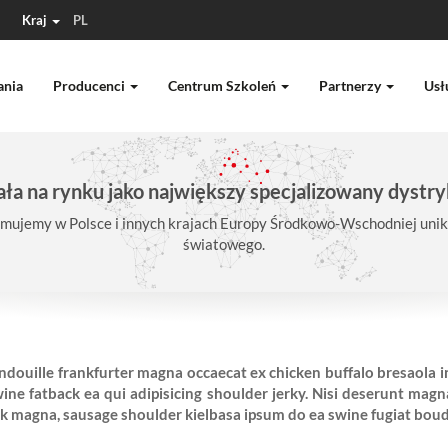
Kraj
PL
ania
Producenci
Centrum Szkoleń
Partnerzy
Usł
ła na rynku jako największy specjalizowany dystry
mujemy w Polsce i innych krajach Europy Środkowo-Wschodniej unika
światowego.
ouille frankfurter magna occaecat ex chicken buffalo bresaola i
e fatback ea qui adipisicing shoulder jerky. Nisi deserunt magna
ck magna, sausage shoulder kielbasa ipsum do ea swine fugiat boud