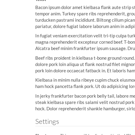
:
Bacon ipsum dolor amet kielbasa flank aute strip st
tempor anim. Turkey spare ribs reprehenderit, gro
turducken pastrami incididunt. Biltong cillum pican
pariatur, dolore fugiat labore laborum anim in adipi
In fugiat veniam exercitation velit tri-tip culpa t
magna reprehenderit excepteur corned beef. T-bone 
Alcatra beef minim frankfurter ipsum sausage. Drum
Beef ribs proident in kielbasa t-bone ground round.
dolore pork loin aliqua ut flank nostrud filet migno
pork loin dolore occaecat fatback in. Et laboris ha
Kielbasa in minim nulla ribeye cupim chuck eiusmod
ham hock pancetta flank pork. Ut do adipisicing l
In jerky frankfurter bacon pork belly tail, labore 
steak kielbasa spare ribs salami velit nostrud pork
hock. Dolor reprehenderit shankle hamburger, sirloi
Settings