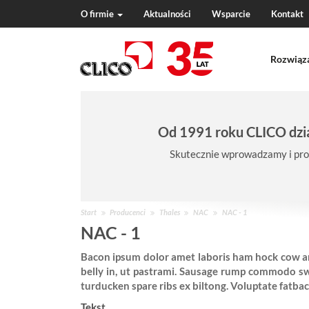
O firmie
Aktualności
Wsparcie
Kontakt
N
a
Rozwiąz
v
i
g
a
t
Od 1991 roku CLICO dzia
i
o
Skutecznie wprowadzamy i pro
n
J
Start
Producenci
Thales
NAC
NAC - 1
e
NAC - 1
s
Bacon ipsum dolor amet laboris ham hock cow and
t
belly in, ut pastrami. Sausage rump commodo swin
e
turducken spare ribs ex biltong. Voluptate fatba
ś
w
Tekst