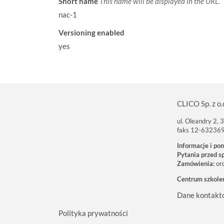
Short name
This name will be displayed in the URL.
nac-1
Versioning enabled
yes
CLICO Sp. z o.
ul. Oleandry 2,
faks 12-63236
Informacje i po
Pytania przed s
Zamówienia:
or
Centrum szkole
Dane kontakt
Polityka prywatności