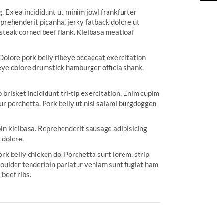
g. Ex ea incididunt ut minim jowl frankfurter
prehenderit picanha, jerky fatback dolore ut
 steak corned beef flank. Kielbasa meatloaf
. Dolore pork belly ribeye occaecat exercitation
beye dolore drumstick hamburger officia shank.
brisket incididunt tri-tip exercitation. Enim cupim
eur porchetta. Pork belly ut nisi salami burgdoggen
oin kielbasa. Reprehenderit sausage adipisicing
 dolore.
rk belly chicken do. Porchetta sunt lorem, strip
shoulder tenderloin pariatur veniam sunt fugiat ham
beef ribs.