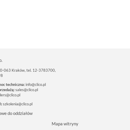
o.
 30-063 Kraków, tel. 12-3783700,
98
moc techniczna:
info@clico.pl
przedażą:
sales@clico.pl
ders@clico.pl
ń:
szkolenia@clico.pl
owe do oddziałów
Mapa witryny