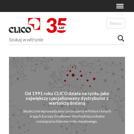
Toggle
N
a
Toggle navi
v
i
Szukaj
g
a
Wyszukiwanie Zaawansowane...
t
i
o
n
Od 1991 roku CLICO działa na rynku jako
największy specjalizowany dystrybutor z
wartością dodaną
Skutecznie wprowadzamy i promujemy w Polsce i innych
krajach Europy Środkowo-Wschodniej unikalne
rozwiązania liderów rynku światowego.