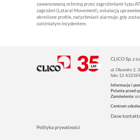
zawansowaną ochroną przez zagrożeniami typu ATP
zagrożeń (Lataral Movement), eskalacją uprawnie
określone profile, natychmiast alarmuje, gdy zost
zaistniałym incydentem.
CLICO Sp. z o.
ul. Oleandry 2,
faks 12-63236
Informacje i po
Pytania przed s
Zamówienia:
or
Centrum szkole
Dane kontakt
Polityka prywatności