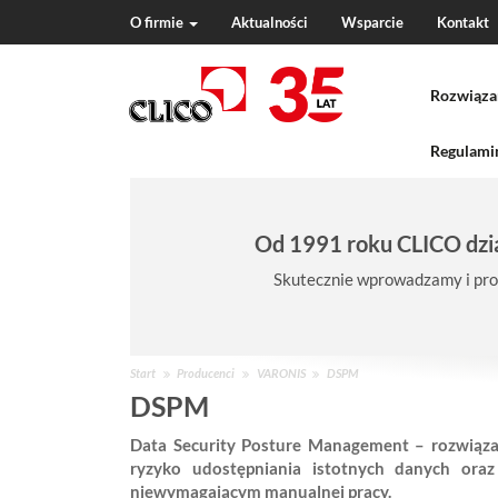
O firmie
Aktualności
Wsparcie
Kontakt
N
a
Rozwiąza
v
i
g
Regulamin
a
t
i
Od 1991 roku CLICO dzia
o
n
Skutecznie wprowadzamy i pro
J
Start
Producenci
VARONIS
DSPM
e
DSPM
s
Data Security Posture Management – rozwiązan
t
ryzyko udostępniania istotnych danych oraz
e
niewymagającym manualnej pracy.
ś