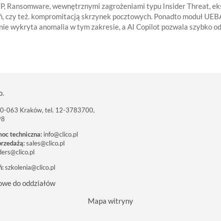
, Ransomware, wewnętrznymi zagrożeniami typu Insider Threat, eks
ń, czy też. kompromitacją skrzynek pocztowych. Ponadto moduł UE
anie wykryta anomalia w tym zakresie, a AI Copilot pozwala szybko o
o.
 30-063 Kraków, tel. 12-3783700,
98
moc techniczna:
info@clico.pl
przedażą:
sales@clico.pl
ders@clico.pl
ń:
szkolenia@clico.pl
owe do oddziałów
Mapa witryny