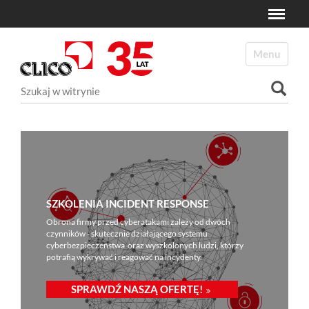
Toggle
N
a
Toggle navi
v
i
Szukaj
g
a
Wyszukiwanie Zaawansowane...
t
i
o
n
SZKOLENIA INCIDENT RESPONSE
Obrona firmy przed cyberatakami zależy od dwóch
czynników - skutecznie działającego systemu
cyberbezpieczeństwa oraz wyszkolonych ludzi, którzy
potrafią wykrywać i reagować na incydenty.
SPRAWDŹ NASZĄ OFERTĘ!