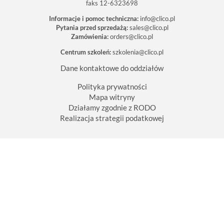
faks 12-6323698
Informacje i pomoc techniczna:
info@clico.pl
Pytania przed sprzedażą:
sales@clico.pl
Zamówienia:
orders@clico.pl
Centrum szkoleń:
szkolenia@clico.pl
Dane kontaktowe do oddziałów
Polityka prywatności
Mapa witryny
Działamy zgodnie z RODO
Realizacja strategii podatkowej