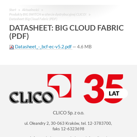
Start
Aktualności
Produkty BIG SWITCH w ofercie dystrybucyjnej CLICO!
Datasheet: Big Cloud Fabric (PDF)
DATASHEET: BIG CLOUD FABRIC
(PDF)
Datasheet_-_bcf-ec-v5.2.pdf
— 4.6 MB
CLICO Sp. z o.o.
ul. Oleandry 2, 30-063 Kraków, tel. 12-3783700,
faks 12-6323698