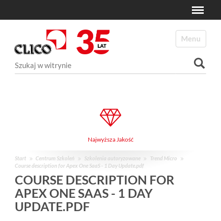
Toggle
N
a
Toggle navi
v
i
Szukaj
g
a
Wyszukiwanie Zaawansowane...
t
i
o
n
Najwyższa Jakość
Start
Centrum Szkoleń
Szkolenia autoryzowane
Trend Micro
Course description for Apex One SaaS - 1 Day Update.pdf
COURSE DESCRIPTION FOR
APEX ONE SAAS - 1 DAY
UPDATE.PDF