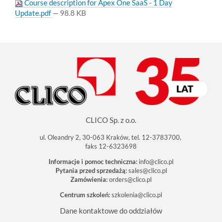
Course description for Apex One SaaS - 1 Day
Update.pdf
— 98.8 KB
CLICO Sp. z o.o.
ul. Oleandry 2, 30-063 Kraków, tel. 12-3783700,
faks 12-6323698
Informacje i pomoc techniczna:
info@clico.pl
Pytania przed sprzedażą:
sales@clico.pl
Zamówienia:
orders@clico.pl
Centrum szkoleń:
szkolenia@clico.pl
Dane kontaktowe do oddziałów