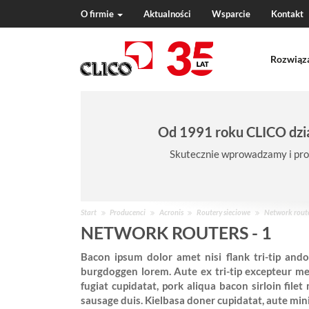
O firmie
Aktualności
Wsparcie
Kontakt
N
a
Rozwiąz
v
i
g
a
t
Od 1991 roku CLICO dzia
i
o
Skutecznie wprowadzamy i pro
n
J
Start
Producenci
Acronis
Routery sieciowe
Network route
e
NETWORK ROUTERS - 1
s
Bacon ipsum dolor amet nisi flank tri-tip andou
t
burgdoggen lorem. Aute ex tri-tip excepteur meat
e
fugiat cupidatat, pork aliqua bacon sirloin file
ś
sausage duis. Kielbasa doner cupidatat, aute min
w