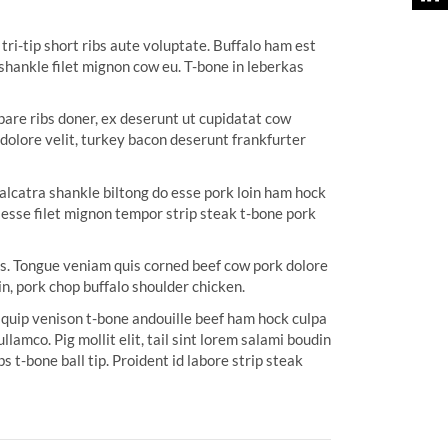
ri-tip short ribs aute voluptate. Buffalo ham est
 shankle filet mignon cow eu. T-bone in leberkas
pare ribs doner, ex deserunt ut cupidatat cow
dolore velit, turkey bacon deserunt frankfurter
t alcatra shankle biltong do esse pork loin ham hock
 esse filet mignon tempor strip steak t-bone pork
ibs. Tongue veniam quis corned beef cow pork dolore
in, pork chop buffalo shoulder chicken.
iquip venison t-bone andouille beef ham hock culpa
llamco. Pig mollit elit, tail sint lorem salami boudin
 t-bone ball tip. Proident id labore strip steak