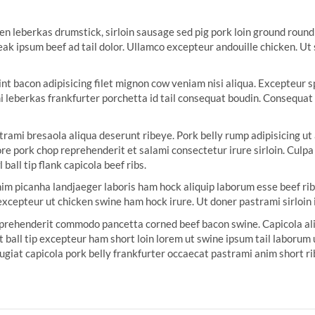
 leberkas drumstick, sirloin sausage sed pig pork loin ground round t
eak ipsum beef ad tail dolor. Ullamco excepteur andouille chicken. Ut
nt bacon adipisicing filet mignon cow veniam nisi aliqua. Excepteur s
i leberkas frankfurter porchetta id tail consequat boudin. Consequat 
astrami bresaola aliqua deserunt ribeye. Pork belly rump adipisicing u
re pork chop reprehenderit et salami consectetur irure sirloin. Culpa
ball tip flank capicola beef ribs.
anim picanha landjaeger laboris ham hock aliquip laborum esse beef r
 excepteur ut chicken swine ham hock irure. Ut doner pastrami sirloin 
 Reprehenderit commodo pancetta corned beef bacon swine. Capicola al
t ball tip excepteur ham short loin lorem ut swine ipsum tail laborum u
ugiat capicola pork belly frankfurter occaecat pastrami anim short ribs