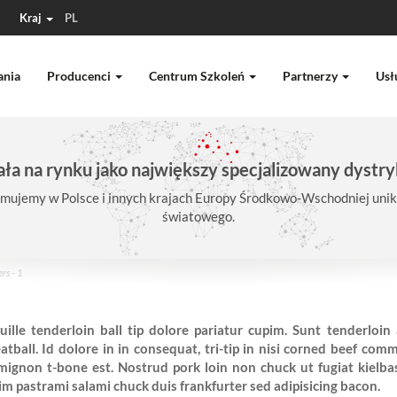
Kraj
PL
ania
Producenci
Centrum Szkoleń
Partnerzy
Usł
ła na rynku jako największy specjalizowany dystry
mujemy w Polsce i innych krajach Europy Środkowo-Wschodniej unika
światowego.
rs - 1
ille tenderloin ball tip dolore pariatur cupim. Sunt tenderloin 
ball. Id dolore in in consequat, tri-tip in nisi corned beef commo
t mignon t-bone est. Nostrud pork loin non chuck ut fugiat kielb
im pastrami salami chuck duis frankfurter sed adipisicing bacon.