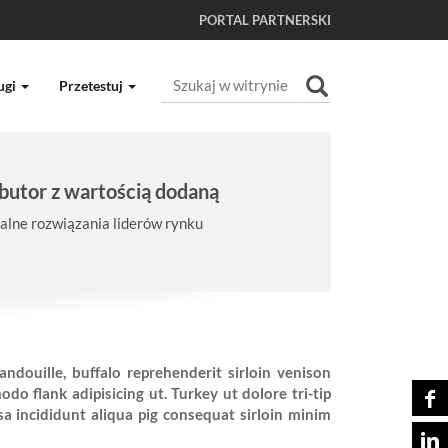
PORTAL PARTNERSKI
Szukaj
ugi
Przetestuj
Wyszukiwanie Zaawansowane...
butor z wartością dodaną
lne rozwiązania liderów rynku
andouille, buffalo reprehenderit sirloin venison
do flank adipisicing ut. Turkey ut dolore tri-tip
asa incididunt aliqua pig consequat sirloin minim