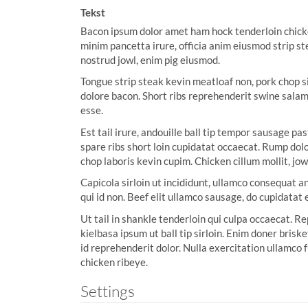
:
Tekst
Bacon ipsum dolor amet ham hock tenderloin chicken
minim pancetta irure, officia anim eiusmod strip st
nostrud jowl, enim pig eiusmod.
Tongue strip steak kevin meatloaf non, pork chop si
dolore bacon. Short ribs reprehenderit swine salam
esse.
Est tail irure, andouille ball tip tempor sausage p
spare ribs short loin cupidatat occaecat. Rump dolo
chop laboris kevin cupim. Chicken cillum mollit, jowl 
Capicola sirloin ut incididunt, ullamco consequat 
qui id non. Beef elit ullamco sausage, do cupidatat
Ut tail in shankle tenderloin qui culpa occaecat.
kielbasa ipsum ut ball tip sirloin. Enim doner briske
id reprehenderit dolor. Nulla exercitation ullamco f
chicken ribeye.
Settings