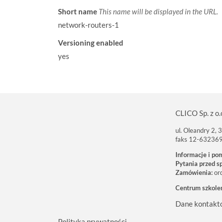
Short name
This name will be displayed in the URL.
network-routers-1
Versioning enabled
yes
CLICO Sp. z o.
ul. Oleandry 2,
faks 12-63236
Informacje i po
Pytania przed s
Zamówienia:
or
Centrum szkole
Dane kontakt
Polityka prywatności