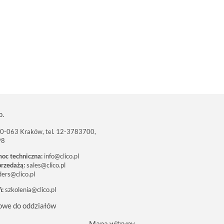
o.
 30-063 Kraków, tel. 12-3783700,
98
moc techniczna:
info@clico.pl
przedażą:
sales@clico.pl
ders@clico.pl
ń:
szkolenia@clico.pl
owe do oddziałów
Mapa witryny