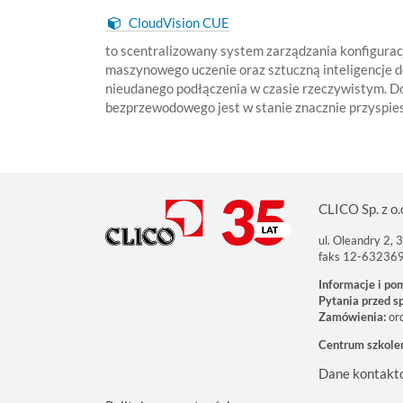
CloudVision CUE
to scentralizowany system zarządzania konfigura
maszynowego uczenie oraz sztuczną inteligencje d
nieudanego podłączenia w czasie rzeczywistym. D
bezprzewodowego jest w stanie znacznie przyspies
CLICO Sp. z o.
ul. Oleandry 2,
faks 12-63236
Informacje i po
Pytania przed s
Zamówienia:
or
Centrum szkole
Dane kontakt