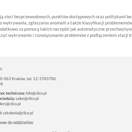
cją sieci bezprzewodowych, punktów dostępowych oraz politykami b
o wykrywania, zgłaszania anomalii a także klasyfikacji problememów 
odatkowo za pomocą takich narzędzi jak automatyczne przechwytywa
zyć wykrywanie i rozwiązywanie problemów z podłączeniem stacji kli
o.
 30-063 Kraków, tel. 12-3783700,
98
moc techniczna:
info@clico.pl
przedażą:
sales@clico.pl
ders@clico.pl
ń:
szkolenia@clico.pl
owe do oddziałów