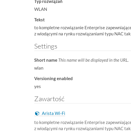
Typ rozwiązań
w
WLAN
:
Tekst
to kompletne rozwiązanie Enterprise zapewniają
z wiodącymi na rynku rozwiązaniami typu NAC taki
Settings
Short name
This name will be displayed in the URL.
wlan
Versioning enabled
yes
Zawartość
Arista Wi-Fi
to kompletne rozwiązanie Enterprise zapewniają
z wiodącymi na rynku rozwiązaniami typu NAC taki