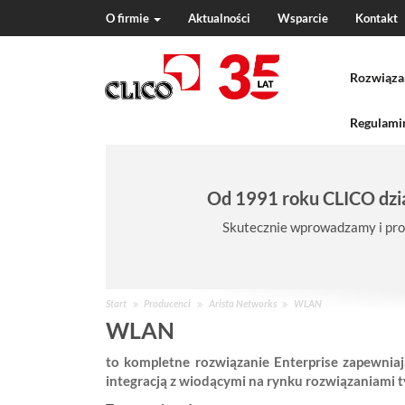
O firmie
Aktualności
Wsparcie
Kontakt
N
a
Rozwiąza
v
i
g
Regulamin
a
t
i
Od 1991 roku CLICO dzia
o
n
Skutecznie wprowadzamy i pro
J
Start
Producenci
Arista Networks
WLAN
e
WLAN
s
to kompletne rozwiązanie Enterprise zapewni
t
integracją z wiodącymi na rynku rozwiązaniami t
e
ś