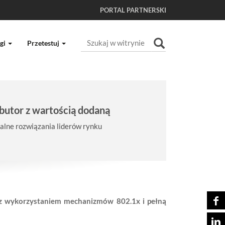
PORTAL PARTNERSKI
Szukaj
gi
Przetestuj
Wyszukiwanie Zaawansowane...
butor z wartością dodaną
lne rozwiązania liderów rynku
 z wykorzystaniem mechanizmów 802.1x i pełną