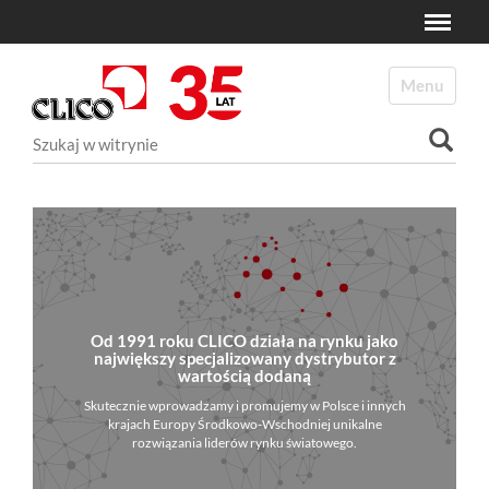
Toggle
N
a
Toggle navi
v
i
Szukaj
g
a
Wyszukiwanie Zaawansowane...
t
i
o
n
Od 1991 roku CLICO działa na rynku jako
największy specjalizowany dystrybutor z
wartością dodaną
Skutecznie wprowadzamy i promujemy w Polsce i innych
krajach Europy Środkowo-Wschodniej unikalne
rozwiązania liderów rynku światowego.