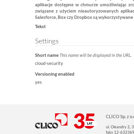
aplikacje dostępne w chmurze umożliwiając zr
w
związane z użyciem nieautoryzowanych aplikacj
:
Salesforce, Box czy Dropbox są wykorzystywane 
Tekst
Settings
Short name
This name will be displayed in the URL.
cloud-security
Versioning enabled
yes
CLICO Sp. z o.
ul. Oleandry 2,
faks 12-63236