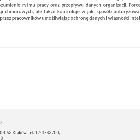
ozumienie rytmu pracy oraz przepływu danych organizacji. Forc
i chmurowych, ale także kontroluje w jaki sposób autoryzowane 
przez pracowników umożliwiając ochronę danych i własności intele
o.
 30-063 Kraków, tel. 12-3783700,
98