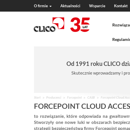
O firmie
Aktualności
Wsparcie
Kontakt
N
a
Rozwiąza
v
i
g
Regulamin
a
t
i
Od 1991 roku CLICO dzia
o
n
Skutecznie wprowadzamy i pro
J
Start
Producenci
Forcepoint
CASB
Forcepoint Cloud Acce
e
FORCEPOINT CLOUD ACCESS
s
to rozwiązanie, które odpowiada na gwałtowny
t
Stworzyły one nowe luki w obszarach bezpiec
e
strategii bezpieczeństwa firmy Forcepoint pom
ś