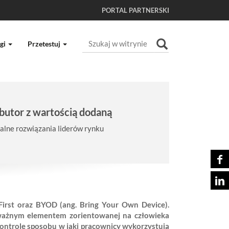
PORTAL PARTNERSKI
Szukaj
gi
Przetestuj
Wyszukiwanie Zaawansowane...
butor z wartością dodaną
lne rozwiązania liderów rynku
First oraz BYOD (ang. Bring Your Own Device).
 ważnym elementem zorientowanej na człowieka
ontrolę sposobu w jaki pracownicy wykorzystują