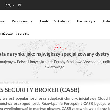
Kraj
PL
nia
Producenci
Centrum Szkoleń
Partnerzy
Usłu
 użyczenia sprzętu
ła na rynku jako największy specjalizowany dystry
mujemy w Polsce i innych krajach Europy Środkowo-Wschodniej unika
światowego.
ss Security Broker (CASB)
 SECURITY BROKER (CASB)
 wzrost popularności oraz adaptacji chmury, inicjatywy Cloud 
zeństwa oraz zgodności. Rozwiązanie Forcepoint CASB będące
aga wyeliminować te martwe obszary. CASB zapewnia wgląd oraz k