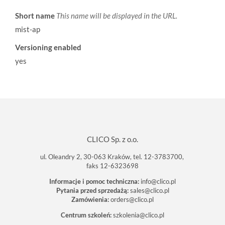
Short name
This name will be displayed in the URL.
mist-ap
Versioning enabled
yes
CLICO Sp. z o.o.
ul. Oleandry 2, 30-063 Kraków, tel. 12-3783700,
faks 12-6323698
Informacje i pomoc techniczna:
info@clico.pl
Pytania przed sprzedażą:
sales@clico.pl
Zamówienia:
orders@clico.pl
Centrum szkoleń:
szkolenia@clico.pl