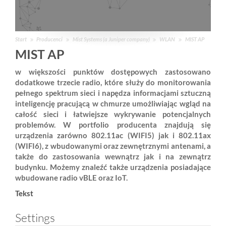
Start
Producenci
Mist Systems (a Juniper company)
WLAN
MIST AP
MIST AP
w większości punktów dostępowych zastosowano
dodatkowe trzecie radio, które służy do monitorowania
pełnego spektrum sieci i napędza informacjami sztuczną
inteligencję pracującą w chmurze umożliwiając wgląd na
całość sieci i łatwiejsze wykrywanie potencjalnych
problemów. W portfolio producenta znajdują się
urządzenia zarówno 802.11ac (WIFI5) jak i 802.11ax
(WIFI6), z wbudowanymi oraz zewnętrznymi antenami, a
także do zastosowania wewnątrz jak i na zewnątrz
budynku. Możemy znaleźć także urządzenia posiadające
wbudowane radio vBLE oraz IoT.
Tekst
Settings