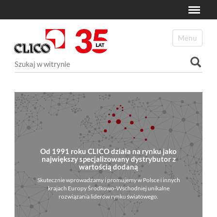
Toggle
N
a
Toggle navi
v
i
Szukaj
g
a
Wyszukiwanie Zaawansowane...
t
i
o
n
Od 1991 roku CLICO działa na rynku jako
największy specjalizowany dystrybutor z
wartością dodaną
Skutecznie wprowadzamy i promujemy w Polsce i innych
krajach Europy Środkowo-Wschodniej unikalne
rozwiązania liderów rynku światowego.