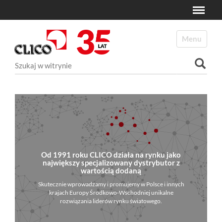
Toggle
N
a
Toggle navi
v
i
Szukaj
g
a
Wyszukiwanie Zaawansowane...
t
i
o
n
Od 1991 roku CLICO działa na rynku jako
największy specjalizowany dystrybutor z
wartością dodaną
Skutecznie wprowadzamy i promujemy w Polsce i innych
krajach Europy Środkowo-Wschodniej unikalne
rozwiązania liderów rynku światowego.