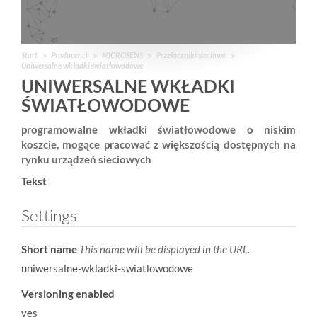
Start
Producenci
MICROSENS
Przełączniki sieciowe
Uniwersalne wkładki światłowodowe
UNIWERSALNE WKŁADKI
ŚWIATŁOWODOWE
programowalne wkładki światłowodowe o niskim
koszcie, mogące pracować z większością dostępnych na
rynku urządzeń sieciowych
Tekst
Settings
Short name
This name will be displayed in the URL.
uniwersalne-wkladki-swiatlowodowe
Versioning enabled
yes