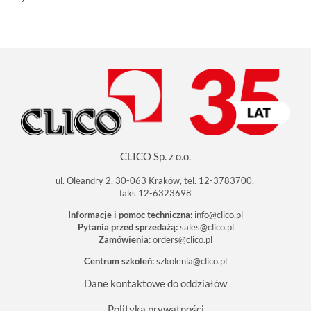
CLICO Sp. z o.o.
ul. Oleandry 2, 30-063 Kraków, tel. 12-3783700,
faks 12-6323698
Informacje i pomoc techniczna:
info@clico.pl
Pytania przed sprzedażą:
sales@clico.pl
Zamówienia:
orders@clico.pl
Centrum szkoleń:
szkolenia@clico.pl
Dane kontaktowe do oddziałów
Polityka prywatności