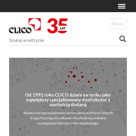
Toggle
N
a
Toggle navi
v
i
Szukaj
g
a
Wyszukiwanie Zaawansowane...
t
i
o
n
Od 1991 roku CLICO działa na rynku jako
największy specjalizowany dystrybutor z
wartością dodaną
Skutecznie wprowadzamy i promujemy w Polsce i innych
krajach Europy Środkowo-Wschodniej unikalne
rozwiązania liderów rynku światowego.