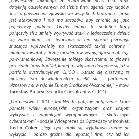
„Adwersarze zakładają, że realizowane przez nich ataki
dotykają odizolowanych od siebie firm, agencji czy rządów.
Jest to powszechne zjawisko we wszystkich branżach - firma
jest atakowana i nia ma zasobów, aby chronić się jako
pojedynczy podmiot. Gdyby jednak te podobne firmy
połączyły siły, umiały wykrywać ataki, a jednocześnie dzielić
się zdarzeniami, to stworzona w ten sposób przewaga
znacząco wpływałaby na skuteczność takiej ochrony i
minimalizowałaby liczbę incydentów wymagających obsługi
po-włamaniowej. Stworzenie takiego ekosystemu to główne
przesłanie firmy IronNet, której rozwiązania dostępne są już w
portfolio dystrybucyjnym CLICO i bardzo się cieszymy, że
możemy tym doświadczeniem dzielić się z partnerami
biznesowymi w rejonie Europy Środkowo-Wschodniej” –
mówi
Jarosław Bukała
, Security Consultant w CLICO.
„Partnerstwo CLICO i IronNet to potężne połączenie, które
pomoże wielu europejskim organizacjom oraz krajom
wykrywać i zapobiegać wyrafinowanym i skutecznym
cyberatakom” -
dodaje Wiceprezes ds. Sprzedaży w IronNet,
Justin Coker.
„
Tego typu ataki są wyjątkowo trudne do
wykrycia i bardzo groźne dla reputacji firm, czy też ich