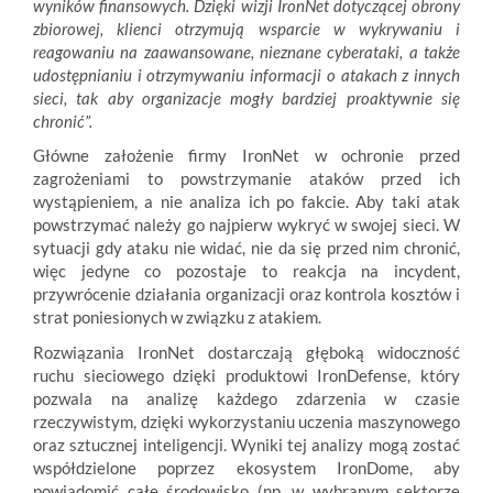
wyników finansowych. Dzięki wizji IronNet dotyczącej obrony
zbiorowej, klienci otrzymują wsparcie w wykrywaniu i
reagowaniu na zaawansowane, nieznane cyberataki, a także
udostępnianiu i otrzymywaniu informacji o atakach z innych
sieci, tak aby organizacje mogły bardziej proaktywnie się
chronić”.
Główne założenie firmy IronNet w ochronie przed
zagrożeniami to powstrzymanie ataków przed ich
wystąpieniem, a nie analiza ich po fakcie. Aby taki atak
powstrzymać należy go najpierw wykryć w swojej sieci. W
sytuacji gdy ataku nie widać, nie da się przed nim chronić,
więc jedyne co pozostaje to reakcja na incydent,
przywrócenie działania organizacji oraz kontrola kosztów i
strat poniesionych w związku z atakiem.
Rozwiązania IronNet dostarczają głęboką widoczność
ruchu sieciowego dzięki produktowi IronDefense, który
pozwala na analizę każdego zdarzenia w czasie
rzeczywistym, dzięki wykorzystaniu uczenia maszynowego
oraz sztucznej inteligencji. Wyniki tej analizy mogą zostać
współdzielone poprzez ekosystem IronDome, aby
powiadomić całe środowisko (np. w wybranym sektorze