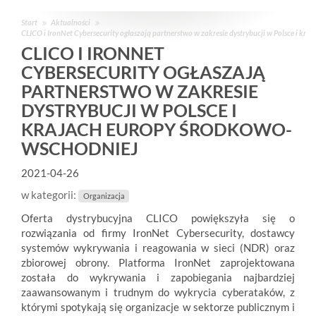
Start
Aktualności
CLICO i IronNet Cybersecurity ogłaszają partnerstwo w zakresie dystrybucji w Polsce i k
CLICO I IRONNET
CYBERSECURITY OGŁASZAJĄ
PARTNERSTWO W ZAKRESIE
DYSTRYBUCJI W POLSCE I
KRAJACH EUROPY ŚRODKOWO-
WSCHODNIEJ
2021-04-26
w kategorii:
Organizacja
Oferta dystrybucyjna CLICO powiększyła się o
rozwiązania od firmy IronNet Cybersecurity, dostawcy
systemów wykrywania i reagowania w sieci (NDR) oraz
zbiorowej obrony. Platforma IronNet zaprojektowana
została do wykrywania i zapobiegania najbardziej
zaawansowanym i trudnym do wykrycia cyberataków, z
którymi spotykają się organizacje w sektorze publicznym i