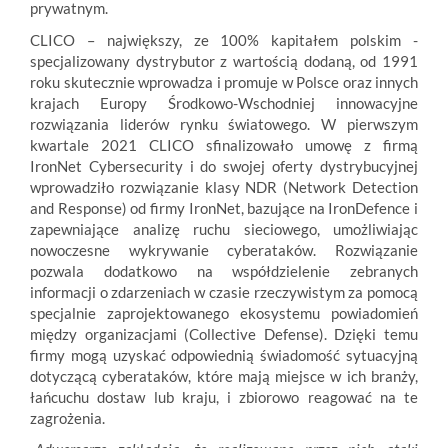
prywatnym.
CLICO – największy, ze 100% kapitałem polskim -
specjalizowany dystrybutor z wartością dodaną, od 1991
roku skutecznie wprowadza i promuje w Polsce oraz innych
krajach Europy Środkowo-Wschodniej innowacyjne
rozwiązania liderów rynku światowego. W pierwszym
kwartale 2021 CLICO sfinalizowało umowę z firmą
IronNet Cybersecurity i do swojej oferty dystrybucyjnej
wprowadziło rozwiązanie klasy NDR (Network Detection
and Response) od firmy IronNet, bazujące na IronDefence i
zapewniające analizę ruchu sieciowego, umożliwiając
nowoczesne wykrywanie cyberataków. Rozwiązanie
pozwala dodatkowo na współdzielenie zebranych
informacji o zdarzeniach w czasie rzeczywistym za pomocą
specjalnie zaprojektowanego ekosystemu powiadomień
między organizacjami (Collective Defense). Dzięki temu
firmy mogą uzyskać odpowiednią świadomość sytuacyjną
dotyczącą cyberataków, które mają miejsce w ich branży,
łańcuchu dostaw lub kraju, i zbiorowo reagować na te
zagrożenia.