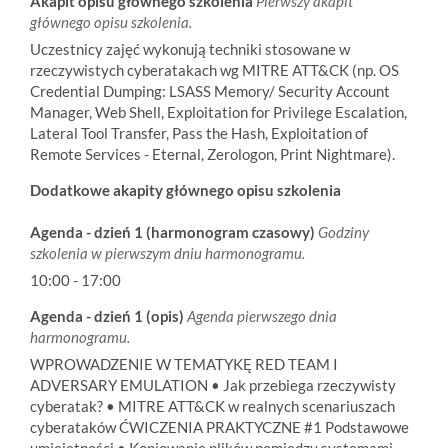
Akapit opisu głównego szkolenia
Pierwszy akapit
głównego opisu szkolenia.
Uczestnicy zajęć wykonują techniki stosowane w
rzeczywistych cyberatakach wg MITRE ATT&CK (np. OS
Credential Dumping: LSASS Memory/ Security Account
Manager, Web Shell, Exploitation for Privilege Escalation,
Lateral Tool Transfer, Pass the Hash, Exploitation of
Remote Services - Eternal, Zerologon, Print Nightmare).
Dodatkowe akapity głównego opisu szkolenia
Agenda - dzień 1 (harmonogram czasowy)
Godziny
szkolenia w pierwszym dniu harmonogramu.
10:00 - 17:00
Agenda - dzień 1 (opis)
Agenda pierwszego dnia
harmonogramu.
WPROWADZENIE W TEMATYKĘ RED TEAM I
ADVERSARY EMULATION • Jak przebiega rzeczywisty
cyberatak? • MITRE ATT&CK w realnych scenariuszach
cyberataków ĆWICZENIA PRAKTYCZNE #1 Podstawowe
umiejętności • Kopiowanie plików pomiędzy systemami