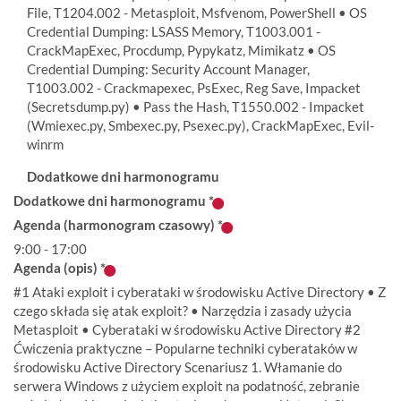
File, T1204.002 - Metasploit, Msfvenom, PowerShell • OS
Credential Dumping: LSASS Memory, T1003.001 -
CrackMapExec, Procdump, Pypykatz, Mimikatz • OS
Credential Dumping: Security Account Manager,
T1003.002 - Crackmapexec, PsExec, Reg Save, Impacket
(Secretsdump.py) • Pass the Hash, T1550.002 - Impacket
(Wmiexec.py, Smbexec.py, Psexec.py), CrackMapExec, Evil-
winrm
Dodatkowe dni harmonogramu
Dodatkowe dni harmonogramu
*
Agenda (harmonogram czasowy)
*
9:00 - 17:00
Agenda (opis)
*
#1 Ataki exploit i cyberataki w środowisku Active Directory • Z
czego składa się atak exploit? • Narzędzia i zasady użycia
Metasploit • Cyberataki w środowisku Active Directory #2
Ćwiczenia praktyczne – Popularne techniki cyberataków w
środowisku Active Directory Scenariusz 1. Włamanie do
serwera Windows z użyciem exploit na podatność, zebranie