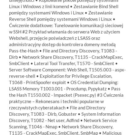
Linux i Windows z linii komend • Zestawianie Bind Shell
pomiędzy systemami Windows i Linux • Zestawianie
Reverse Shell pomiędzy systemami Windows i Linux •
Ćwiczenie dodatkowe: Tunelowanie komunikacji sieciowej
w SSH #2 Przykład włamania do serwera Web z użyciem
Webshell, przejęcie poświadczeń z LSASS oraz
administracyjny dostęp do kontrolera domeny metodą
Pass-the-Hash • File and Directory Discovery, T1083 -
Dirb • Network Share Discovery, T1135 - CrackMapExec,
SmbClient • Lateral Tool Transfer, T1570 - SmbClient •
Server Software Component: Web Shell, T1505.003 - aspx-
reverse-shell • Exploitation for Privilege Escalation,
T1068 - PrintSpoofer exploit • OS Credential Dumping:
LSASS Memory T1003.001 - Procdump, Pypykatz • Pass
the Hash T1550.002 - Impacket (Psexec.py) #3 Ćwiczenia
praktyczne – Rekonesans i techniki popularne w
rzeczywistych cyberatakach • File and Directory
Discovery, T1083 - Dirb, Gobuster • System Information
Discovery, T1082 - Net user, Adfind • Network Service
Scanning, T1046 - Nmap • Network Share Discovery,
T1135 - CrackMapExec, SmbClient, SmbMap • Malicious