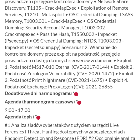
poświadczeń i przejęcie kontrolera domeny • Network Share
Discovery, T1135 - CrackMapExec • Exploitation of Remote
Services, T1210 - Metasploit • OS Credential Dumping: LSASS
Memory, T1003.001 - CrackMapExec • OS Credential
Dumping: Security Account Manager, T1003.002 -
Crackmapexec • Pass the Hash, T1550.002 - Impacket
(Psexec.py) • OS Credential Dumping: NTDS, T1003.003 -
Impacket (secretsdump.py) Scenariusz 2. Włamanie do
kontrolera domeny przez exploit na podatność, przejęcie
poświadczeń i dostęp do innych serwerów w domenie • Exploit
1. Podatność MS17-010 Eternal (CVE-2017-0144) • Exploit 2.
Podatność Zerologon Vulnerability (CVE-2020-1472) • Exploit
3. Podatność Print Nightmare (CVE-2021-1675) • Exploit 4.
Podatność Exchange ProxyLogon (CVE-2021-26855
Dodatkowe dni harmonogramu
*
Agenda (harmonogram czasowy)
*
9:00 - 17:00
Agenda (opis)
*
#1 Analiza śladów cyberataków z użyciem narzędzi Live
Forensics i Threat Hunting dostępnych w zabezpieczeniach
Endpoint Detection and Response (EDR) #2 Opcjonalnie analiza