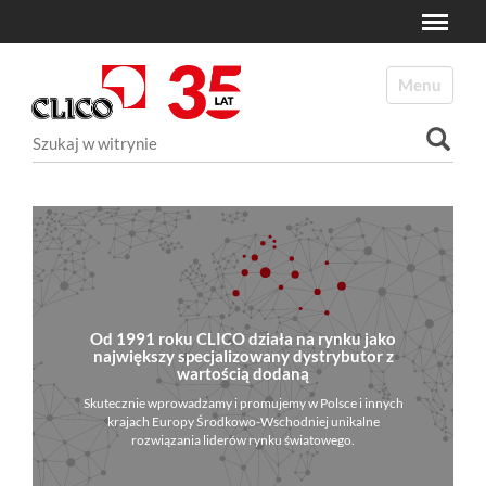
Toggle
N
a
Toggle navi
v
i
Szukaj
g
a
Wyszukiwanie Zaawansowane...
t
i
o
n
Od 1991 roku CLICO działa na rynku jako
największy specjalizowany dystrybutor z
wartością dodaną
Skutecznie wprowadzamy i promujemy w Polsce i innych
krajach Europy Środkowo-Wschodniej unikalne
rozwiązania liderów rynku światowego.