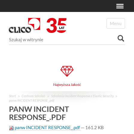
Toggle
N
a
Toggle navi
v
i
Szukaj
g
a
Wyszukiwanie Zaawansowane...
t
i
o
n
Najwyższa Jakość
Start
Centrum Szkoleń
Szkolenia Incident Response z Elastic Security
panw INCIDENT RESPONSE_.pdf
PANW INCIDENT
RESPONSE_.PDF
panw INCIDENT RESPONSE_.pdf
— 161.2 KB