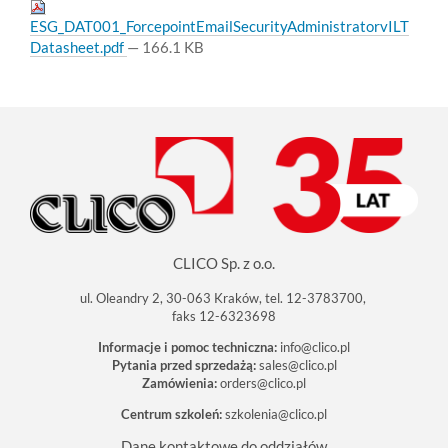
ESG_DAT001_ForcepointEmailSecurityAdministratorvILT
Datasheet.pdf
— 166.1 KB
CLICO Sp. z o.o.
ul. Oleandry 2, 30-063 Kraków, tel. 12-3783700,
faks 12-6323698
Informacje i pomoc techniczna:
info@clico.pl
Pytania przed sprzedażą:
sales@clico.pl
Zamówienia:
orders@clico.pl
Centrum szkoleń:
szkolenia@clico.pl
Dane kontaktowe do oddziałów