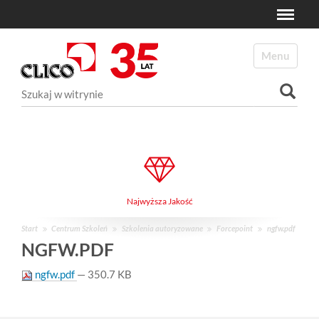
Toggle
N
a
Toggle navi
v
i
Szukaj
g
a
Wyszukiwanie Zaawansowane...
t
i
o
n
Najwyższa Jakość
Start
Centrum Szkoleń
Szkolenia autoryzowane
Forcepoint
ngfw.pdf
NGFW.PDF
ngfw.pdf
— 350.7 KB