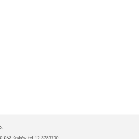
o.
 30-063 Kraków, tel. 12-3783700,