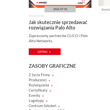
2026-07-03
K
Rozmia
l
Wydarzenie
i
k
Jak skutecznie sprzedawać
n
rozwiązania Palo Alto
i
j
Networks?
Zapraszamy partnerów CLICO i Palo
a
b
Alto Networks.
y
z
o
CZYTAJ
b
a
c
ZASOBY GRAFICZNE
z
y
ć
Z życia Firmy
o
Producenci
b
r
Rozwiązania
a
Certyfikaty
z
w
Eventy
p
Logotypy
e
Centrum Szkoleń
ł
n