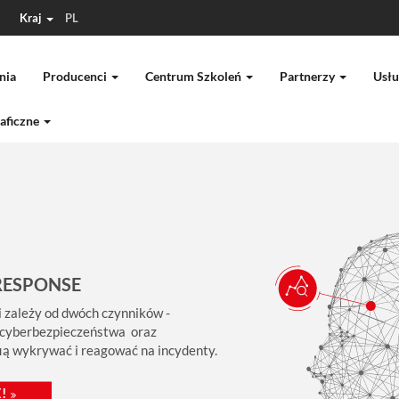
Kraj
PL
nia
Producenci
Centrum Szkoleń
Partnerzy
Usłu
aficzne
RESPONSE
 zależy od dwóch czynników -
 cyberbezpieczeństwa oraz
fią wykrywać i reagować na incydenty.
!