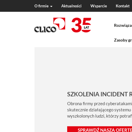
O firmie
Aktualności
Wsparcie
Kontakt
N
a
Rozwiąza
v
i
g
Zasoby gr
a
t
i
o
n
SZKOLENIA INCIDENT 
Obrona firmy przed cyberatakami
skutecznie działającego systemu
wyszkolonych ludzi, którzy potra
SPRAWDŹ NASZĄ OFERTĘ