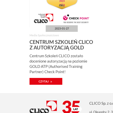
2023-01-27
Media Społecznościowe
CENTRUM SZKOLEŃ CLICO
Z AUTORYZACJĄ GOLD
ATP CHECK POINT!
Centrum Szkoleń CLICO zostało
docenione autoryzacją na poziomie
GOLD ATP (Authorised Training
Partner) Check Point!
CZYTAJ
CLICO Sp. z o.
ul. Oleandry 2,