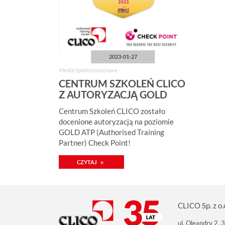
2023-01-27
Media Społecznościowe
CENTRUM SZKOLEŃ CLICO
Z AUTORYZACJĄ GOLD
ATP CHECK POINT!
Centrum Szkoleń CLICO zostało
docenione autoryzacją na poziomie
GOLD ATP (Authorised Training
Partner) Check Point!
CZYTAJ
CLICO Sp. z o.
ul. Oleandry 2,