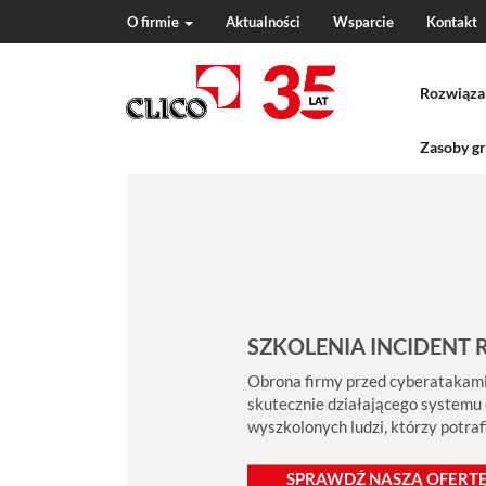
O firmie
Aktualności
Wsparcie
Kontakt
N
a
Rozwiąza
v
i
g
Zasoby gr
a
t
i
o
n
SZKOLENIA INCIDENT 
Obrona firmy przed cyberatakami
skutecznie działającego systemu
wyszkolonych ludzi, którzy potra
SPRAWDŹ NASZĄ OFERTĘ