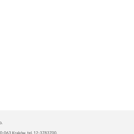
o.
 30-063 Kraków, tel. 12-3783700,