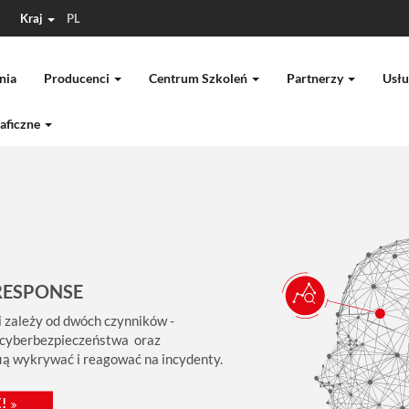
Kraj
PL
nia
Producenci
Centrum Szkoleń
Partnerzy
Usłu
aficzne
RESPONSE
 zależy od dwóch czynników -
 cyberbezpieczeństwa oraz
fią wykrywać i reagować na incydenty.
!