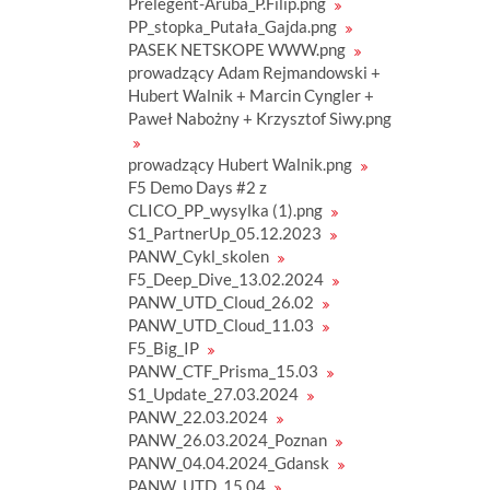
Prelegent-Aruba_P.Filip.png
z
PP_stopka_Putała_Gajda.png
w
p
PASEK NETSKOPE WWW.png
e
prowadzący Adam Rejmandowski +
ł
n
Hubert Walnik + Marcin Cyngler +
y
Paweł Nabożny + Krzysztof Siwy.png
m
r
o
prowadzący Hubert Walnik.png
z
F5 Demo Days #2 z
m
i
CLICO_PP_wysylka (1).png
a
S1_PartnerUp_05.12.2023
r
PANW_Cykl_skolen
z
e
F5_Deep_Dive_13.02.2024
.
PANW_UTD_Cloud_26.02
.
.
PANW_UTD_Cloud_11.03
F5_Big_IP
PANW_CTF_Prisma_15.03
S1_Update_27.03.2024
PANW_22.03.2024
PANW_26.03.2024_Poznan
PANW_04.04.2024_Gdansk
PANW_UTD_15.04