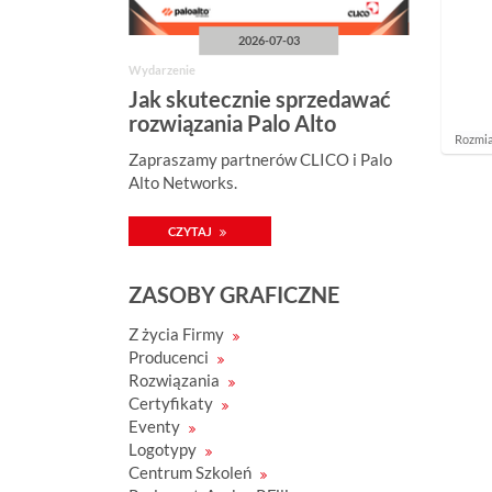
2026-07-03
Wydarzenie
Jak skutecznie sprzedawać
rozwiązania Palo Alto
K
Rozmia
Networks?
l
Zapraszamy partnerów CLICO i Palo
i
Alto Networks.
k
n
i
CZYTAJ
j
a
b
y
ZASOBY GRAFICZNE
z
o
Z życia Firmy
b
a
Producenci
c
Rozwiązania
z
Certyfikaty
y
ć
Eventy
o
Logotypy
b
r
Centrum Szkoleń
a