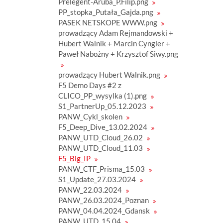
Prelegent-Aruba_P.Filip.png
y
PP_stopka_Putała_Gajda.png
m
r
PASEK NETSKOPE WWW.png
o
prowadzący Adam Rejmandowski +
z
Hubert Walnik + Marcin Cyngler +
m
i
Paweł Nabożny + Krzysztof Siwy.png
a
r
z
prowadzący Hubert Walnik.png
e
F5 Demo Days #2 z
.
CLICO_PP_wysylka (1).png
.
.
S1_PartnerUp_05.12.2023
PANW_Cykl_skolen
F5_Deep_Dive_13.02.2024
PANW_UTD_Cloud_26.02
PANW_UTD_Cloud_11.03
F5_Big_IP
PANW_CTF_Prisma_15.03
S1_Update_27.03.2024
PANW_22.03.2024
PANW_26.03.2024_Poznan
PANW_04.04.2024_Gdansk
PANW_UTD_15.04