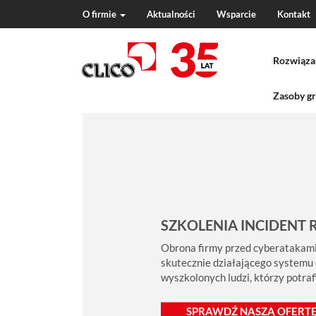
O firmie
Aktualności
Wsparcie
Kontakt
N
a
Rozwiąza
v
i
g
Zasoby gr
a
t
i
o
n
SZKOLENIA INCIDENT 
Obrona firmy przed cyberatakami
skutecznie działającego systemu
wyszkolonych ludzi, którzy potra
SPRAWDŹ NASZĄ OFERTĘ