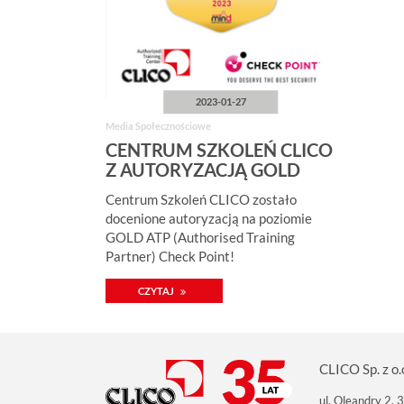
2023-01-27
Media Społecznościowe
CENTRUM SZKOLEŃ CLICO
Z AUTORYZACJĄ GOLD
ATP CHECK POINT!
Centrum Szkoleń CLICO zostało
docenione autoryzacją na poziomie
GOLD ATP (Authorised Training
Partner) Check Point!
CZYTAJ
CLICO Sp. z o.
ul. Oleandry 2,