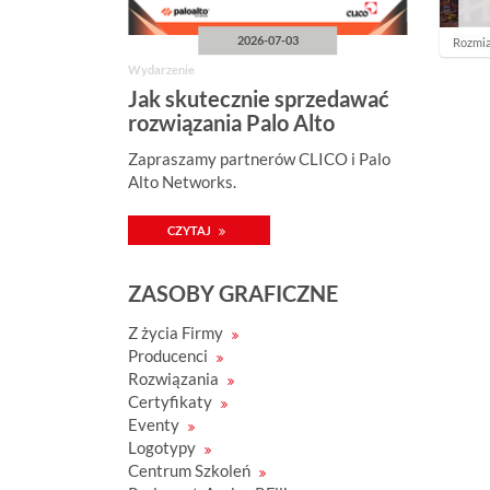
2026-07-03
K
Rozmia
l
Wydarzenie
i
k
Jak skutecznie sprzedawać
n
rozwiązania Palo Alto
i
j
Networks?
Zapraszamy partnerów CLICO i Palo
a
b
Alto Networks.
y
z
o
CZYTAJ
b
a
c
ZASOBY GRAFICZNE
z
y
ć
Z życia Firmy
o
Producenci
b
r
Rozwiązania
a
Certyfikaty
z
w
Eventy
p
Logotypy
e
Centrum Szkoleń
ł
n