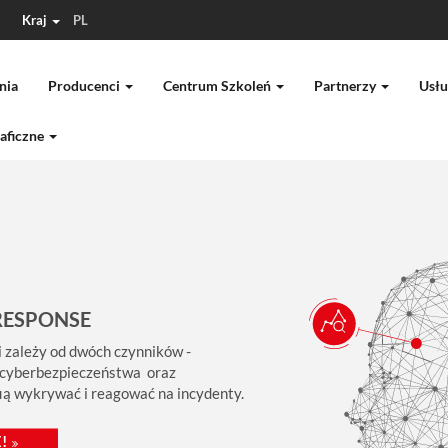
Kraj
PL
nia
Producenci
Centrum Szkoleń
Partnerzy
Usłu
aficzne
RESPONSE
 zależy od dwóch czynników -
 cyberbezpieczeństwa oraz
fią wykrywać i reagować na incydenty.
!