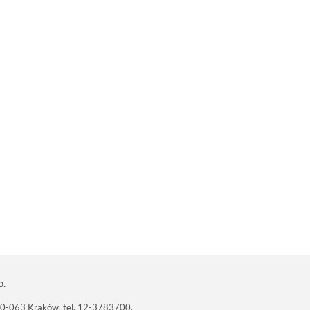
o.
 30-063 Kraków, tel. 12-3783700,