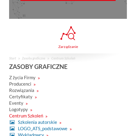
Zarządzanie
Start
Zasoby graficzne
Centrum Szkoleń
ZASOBY GRAFICZNE
Z życia Firmy
Producenci
Rozwiązania
Certyfikaty
Eventy
Logotypy
Centrum Szkoleń
Szkolenia autorskie
LOGO_ATS_podstawowe
Wykładowcy