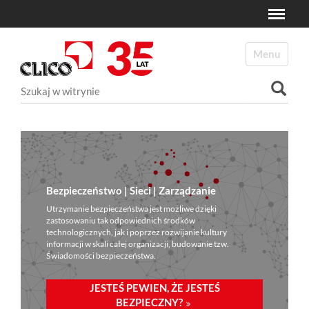
Toggle
N
a
Toggle navi
v
i
Szukaj
g
a
Wyszukiwanie Zaawansowane...
t
i
o
n
Bezpieczeństwo | Sieci | Zarządzanie
Utrzymanie bezpieczeństwa jest możliwe dzięki
zastosowaniu tak odpowiednich środków
technologicznych, jak i poprzez rozwijanie kultury
informacji w skali całej organizacji, budowanie tzw.
Świadomości bezpieczeństwa.
JESTEŚ PEWIEN, ŻE JESTEŚ
BEZPIECZNY?