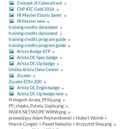
Concept of Cyberattack
ChP ATC Gold 2026
IR Master Elastic baner
IR Master new
training credits datasheet
training credits datasheet
training credits program guide
training credits program guide
Arista Badge ATP
Arista DC Spec badge
Arista DC Op badge
Ulotka Arista Data Center
Zscaler
Zscaler EDU-200
Arista DC Engin badge
Arista DC Op badge new
Prelegent-Aruba_P.Filip.png
PP_stopka_Putała_Gajda.png
PASEK NETSKOPE WWW.png
prowadzący Adam Rejmandowski + Hubert Walnik +
Marcin Cyngler + Paweł Nabożny + Krzysztof Siwy.png