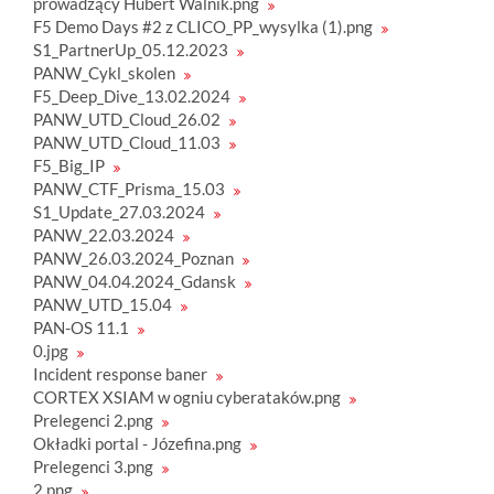
prowadzący Hubert Walnik.png
F5 Demo Days #2 z CLICO_PP_wysylka (1).png
S1_PartnerUp_05.12.2023
PANW_Cykl_skolen
F5_Deep_Dive_13.02.2024
PANW_UTD_Cloud_26.02
PANW_UTD_Cloud_11.03
F5_Big_IP
PANW_CTF_Prisma_15.03
S1_Update_27.03.2024
PANW_22.03.2024
PANW_26.03.2024_Poznan
PANW_04.04.2024_Gdansk
PANW_UTD_15.04
PAN-OS 11.1
0.jpg
Incident response baner
CORTEX XSIAM w ogniu cyberataków.png
Prelegenci 2.png
Okładki portal - Józefina.png
Prelegenci 3.png
2.png