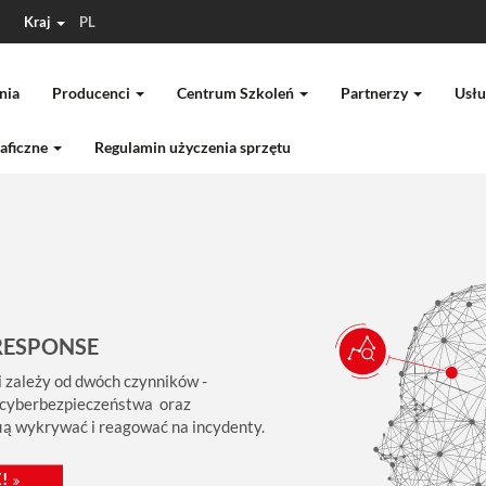
Kraj
PL
nia
Producenci
Centrum Szkoleń
Partnerzy
Usłu
aficzne
Regulamin użyczenia sprzętu
RESPONSE
 zależy od dwóch czynników -
 cyberbezpieczeństwa oraz
fią wykrywać i reagować na incydenty.
!