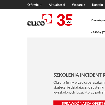
O firmie
Aktualności
Wsparcie
Kontakt
N
a
Rozwiąza
v
i
g
Zasoby gr
a
t
i
o
n
SZKOLENIA INCIDENT 
Obrona firmy przed cyberatakami
skutecznie działającego systemu
wyszkolonych ludzi, którzy potra
SPRAWDŹ NASZĄ OFERTĘ