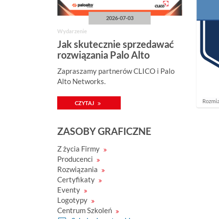
2026-07-03
Wydarzenie
Jak skutecznie sprzedawać
rozwiązania Palo Alto
Networks?
Zapraszamy partnerów CLICO i Palo
Alto Networks.
K
Rozmia
CZYTAJ
l
i
k
ZASOBY GRAFICZNE
n
i
j
Z życia Firmy
a
Producenci
b
y
Rozwiązania
z
Certyfikaty
o
Eventy
b
a
Logotypy
c
Centrum Szkoleń
z
y