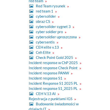
red team
Red Team rysunek
red team 1
cybersolider
obraz CS
cybersolider sygnet 3
cyber soldier pro
cybersoldier uproszczona
cybersentis
CEH elite v.13
Ceh Elite
Check Point Gold 2025
Incident response w ChP 2025
Incident response Check Point
Incident response PANW
Incident response S1
Incident Response S1 2025 PL
Incident response S1_2025 PL
CEH V.13 AI
Rejestracja z punktami IGS
Budowanie świadomości w
działach IT