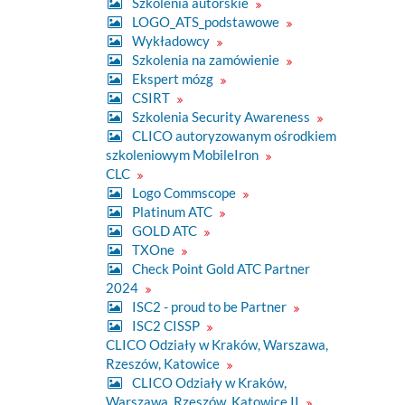
Szkolenia autorskie
ć
LOGO_ATS_podstawowe
o
Wykładowcy
b
r
Szkolenia na zamówienie
a
Ekspert mózg
z
w
CSIRT
p
Szkolenia Security Awareness
e
CLICO autoryzowanym ośrodkiem
ł
n
szkoleniowym MobileIron
y
CLC
m
r
Logo Commscope
o
Platinum ATC
z
GOLD ATC
m
i
TXOne
a
Check Point Gold ATC Partner
r
z
2024
e
ISC2 - proud to be Partner
.
ISC2 CISSP
.
.
CLICO Odziały w Kraków, Warszawa,
Rzeszów, Katowice
CLICO Odziały w Kraków,
Warszawa, Rzeszów, Katowice II