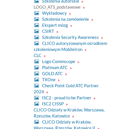
Szkolenia autorskie
o
LOGO_ATS_podstawowe
b
r
Wykładowcy
a
Szkolenia na zamówienie
z
Ekspert mózg
w
p
CSIRT
e
Szkolenia Security Awareness
ł
n
CLICO autoryzowanym ośrodkiem
y
szkoleniowym MobileIron
m
CLC
r
o
Logo Commscope
z
Platinum ATC
m
i
GOLD ATC
a
TXOne
r
Check Point Gold ATC Partner
z
e
2024
.
ISC2 - proud to be Partner
.
.
ISC2 CISSP
CLICO Odziały w Kraków, Warszawa,
Rzeszów, Katowice
CLICO Odziały w Kraków,
Warszawa, Rzeszów, Katowice II