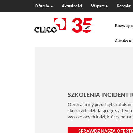
O firmie
Aktualności
Wsparcie
Kontakt
N
a
Rozwiąza
v
i
g
Zasoby gr
a
t
i
o
n
SZKOLENIA INCIDENT 
Obrona firmy przed cyberatakami
skutecznie działającego systemu
wyszkolonych ludzi, którzy potra
SPRAWDŹ NASZĄ OFERTĘ