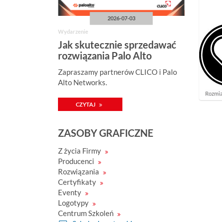
2026-07-03
Wydarzenie
Jak skutecznie sprzedawać
rozwiązania Palo Alto
Networks?
Zapraszamy partnerów CLICO i Palo
Alto Networks.
K
Rozmia
l
CZYTAJ
i
k
n
ZASOBY GRAFICZNE
i
j
a
Z życia Firmy
b
Producenci
y
z
Rozwiązania
o
Certyfikaty
b
a
Eventy
c
Logotypy
z
Centrum Szkoleń
y
ć