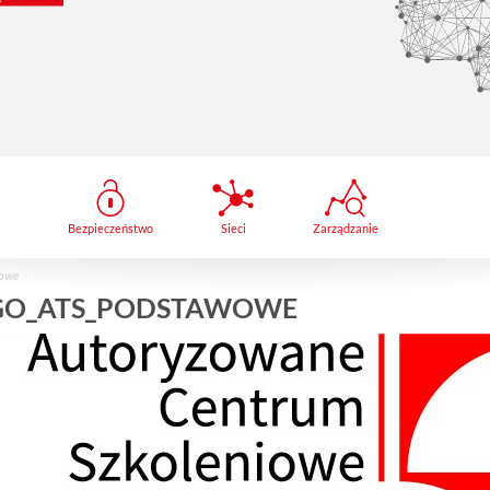
Bezpieczeństwo
Sieci
Zarządzanie
owe
GO_ATS_PODSTAWOWE