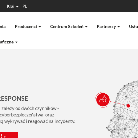
Kraj
PL
nia
Producenci
Centrum Szkoleń
Partnerzy
Usłu
aficzne
RESPONSE
 zależy od dwóch czynników -
 cyberbezpieczeństwa oraz
fią wykrywać i reagować na incydenty.
!