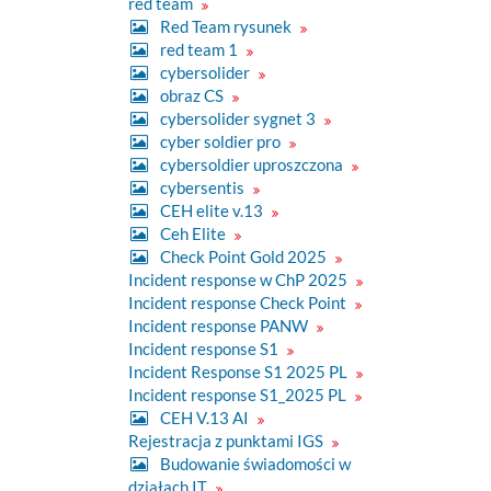
red team
Red Team rysunek
red team 1
cybersolider
obraz CS
cybersolider sygnet 3
cyber soldier pro
cybersoldier uproszczona
cybersentis
CEH elite v.13
Ceh Elite
Check Point Gold 2025
Incident response w ChP 2025
Incident response Check Point
Incident response PANW
Incident response S1
Incident Response S1 2025 PL
Incident response S1_2025 PL
CEH V.13 AI
Rejestracja z punktami IGS
Budowanie świadomości w
działach IT